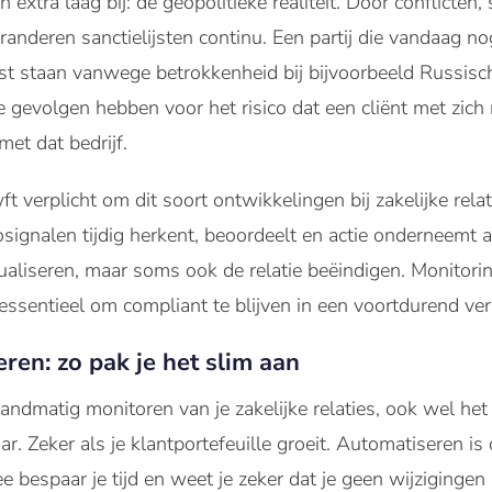
n extra laag bij: de geopolitieke realiteit. Door conflicten
randeren sanctielijsten continu. Een partij die vandaag 
st staan vanwege betrokkenheid bij bijvoorbeeld Russische
 gevolgen hebben voor het risico dat een cliënt met zich 
et dat bedrijf.
 verplicht om dit soort ontwikkelingen bij zakelijke rela
signalen tijdig herkent, beoordeelt en actie onderneemt a
actualiseren, maar soms ook de relatie beëindigen. Monitor
s essentieel om compliant te blijven in een voortdurend v
ren: zo pak je het slim aan
 handmatig monitoren van je zakelijke relaties, ook wel he
 Zeker als je klantportefeuille groeit. Automatiseren i
bespaar je tijd en weet je zeker dat je geen wijzigingen 