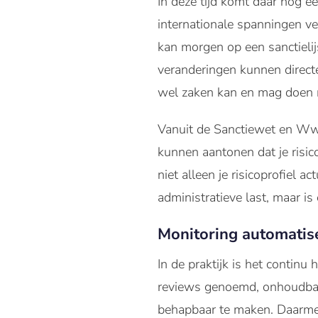
In deze tijd komt daar nog ee
internationale spanningen ve
kan morgen op een sanctielij
veranderingen kunnen directe
wel zaken kan en mag doen m
Vanuit de Sanctiewet en Wwft
kunnen aantonen dat je risico
niet alleen je risicoprofiel 
administratieve last, maar i
Monitoring automatise
In de praktijk is het continu
reviews genoemd, onhoudbaar.
behapbaar te maken. Daarmee 