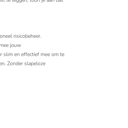
t te leggen, toon je aan dat
oneel risicobeheer.
armee jouw
r slim en effectief mee om te
aken. Zonder slapeloze