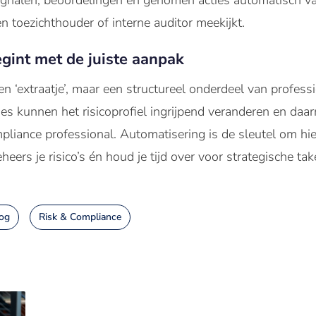
signalen, beoordelingen en genomen acties automatisch vas
n toezichthouder of interne auditor meekijkt.
gint met de juiste aanpak
n ‘extraatje’, maar een structureel onderdeel van professi
ties kunnen het risicoprofiel ingrijpend veranderen en da
pliance professional. Automatisering is de sleutel om hie
eheers je risico’s én houd je tijd over voor strategische t
og
Risk & Compliance