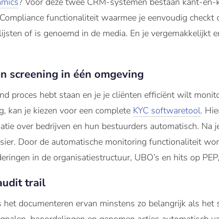
amics
? Voor deze twee CRM-systemen bestaan kant-en-kla
 Compliance functionaliteit waarmee je eenvoudig check
ijsten of is genoemd in de media. En je vergemakkelijkt e
en screening in één omgeving
 proces hebt staan en je je cliënten efficiënt wilt monit
, kan je kiezen voor een complete
KYC softwaretool
. Hi
tie over bedrijven en hun bestuurders automatisch. Na je
ssier. Door de automatische monitoring functionaliteit wo
ringen in de organisatiestructuur, UBO’s en hits op PEP,
udit trai
l
 is het documenteren ervan minstens zo belangrijk als het