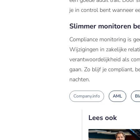
een goede audit trail. Door 
je in control bent wanneer ee
Slimmer monitoren be
Compliance monitoring is gee
Wijzigingen in zakelijke rela
verantwoordelijkheid als com
gaan. Zo blijf je compliant, b
nachten.
Company.info
AML
Bl
Lees ook