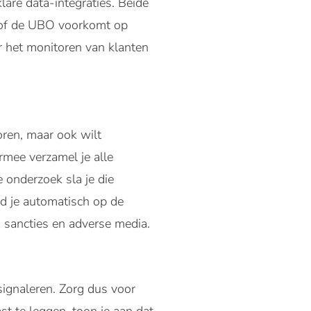
re data-integraties. Beide
t of de UBO voorkomt op
r het monitoren van klanten
oren, maar ook wilt
ermee verzamel je alle
 onderzoek sla je die
rd je automatisch op de
 sancties en adverse media.
 signaleren. Zorg dus voor