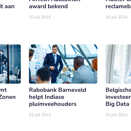
t aan
award bekend
reclameb
10 juli 2014
10 juli 2014
emt
Rabobank Barneveld
Belgisch
 Zonen
helpt Indiase
investeer
pluimveehouders
Big Data
01 juli 2014
01 juli 2014