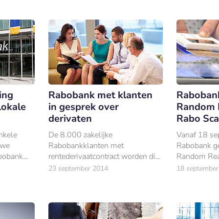
ing
Rabobank met klanten
Rabobank
lokale
in gesprek over
Random 
derivaten
Rabo Sca
nkele
De 8.000 zakelijke
Vanaf 18 se
uwe
Rabobankklanten met
Rabobank ge
abobank
rentederivaatcontract worden dit
Random Rea
 lokale
jaar door hun lokale Rabobank
de Rabo Sca
23 september 2014
18 september
uitgenodigd voor een gesprek
over hun contract.