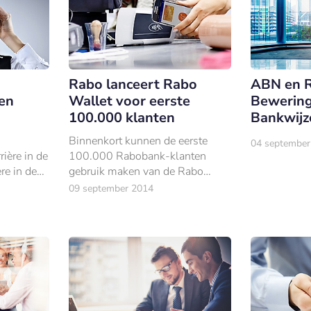
Rabo lanceert Rabo
ABN en R
en
Wallet voor eerste
Bewering
100.000 klanten
Bankwijze
Binnenkort kunnen de eerste
04 september
rière in de
100.000 Rabobank-klanten
re in de
gebruik maken van de Rabo
jfsjurist
Wallet.
09 september 2014
 Rabobank
komst.