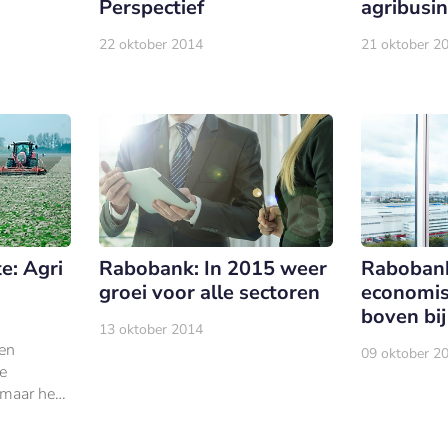
Perspectief
agribusi
22 oktober 2014
21 oktober 2
e: Agri
Rabobank: In 2015 weer
Rabobank
groei voor alle sectoren
economis
boven bij
13 oktober 2014
en
09 oktober 2
e
 maar het
iness
rs en