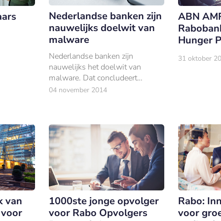
Nederlandse banken zijn
aars
ABN AM
nauwelijks doelwit van
Rabobank
malware
Hunger P
Nederlandse banken zijn
31 oktober 2
nauwelijks het doelwit van
malware. Dat concludeert
Security.nl op basis van een
04 november 2014
onderzoek van het Duitse anti-
virusbedrijf G Data.
k van
1000ste jonge opvolger
Rabo: In
 voor
voor Rabo Opvolgers
voor groe