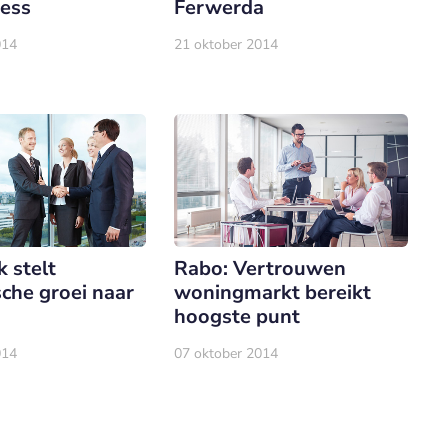
ness
Ferwerda
014
21 oktober 2014
 stelt
Rabo: Vertrouwen
che groei naar
woningmarkt bereikt
hoogste punt
014
07 oktober 2014