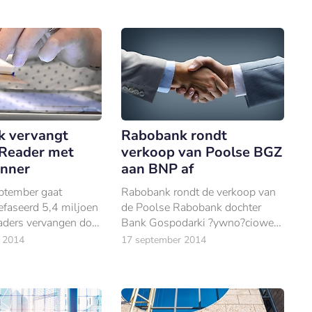
 vervangt
Rabobank rondt
Reader met
verkoop van Poolse BGZ
nner
aan BNP af
ptember gaat
Rabobank rondt de verkoop van
faseerd 5,4 miljoen
de Poolse Rabobank dochter
ders vervangen door
Bank Gospodarki ?ywno?ciowej
nner.
(BG?) aan BNP Paribas af.
 2014
17 september 2014