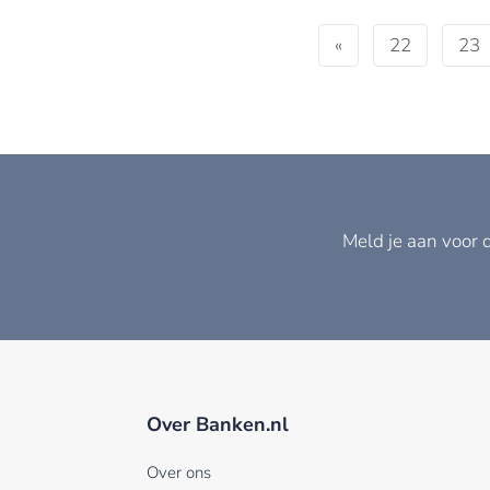
«
22
23
Meld je aan voor 
Over Banken.nl
Over ons