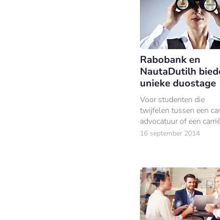
Rabobank en
NautaDutilh bied
unieke duostage
Voor studenten die
twijfelen tussen een car
advocatuur of een carriè
bancaire sector als bedri
16 september 2014
biedt de duostage van
en NautaDutilh een uit