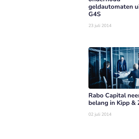
geldautomaten ui
G4S
23 juli 2014
Rabo Capital ne
belang in Kipp &
02 juli 2014