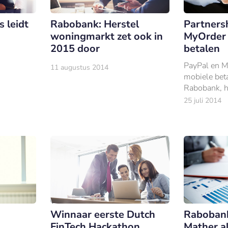
Partners
 leidt
Rabobank: Herstel
MyOrder 
woningmarkt zet ook in
betalen
2015 door
PayPal en M
11 augustus 2014
mobiele bet
Rabobank, 
overeenkom
25 juli 2014
gezamenlijk 
de PayPal-a
functionalite
intr
Winnaar eerste Dutch
Rabobank
FinTech Hackathon
Mather a