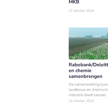
MKB
27 oktober 2014
Rabobank/Deloitt
en chemie
samenbrengen
De samenwerking tuss
landbouw en chemisch
industrie biedt kansen,
is zoeken naar een bus
14 oktober 2014
model waar onderneme