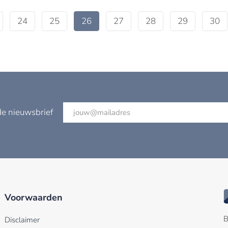
24
25
26
27
28
29
30
de nieuwsbrief
Voorwaarden
B
Disclaimer