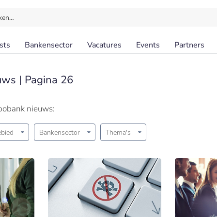
ken…
sts
Bankensector
Vacatures
Events
Partners
uws | Pagina 26
bobank nieuws:
bied
Bankensector
Thema's