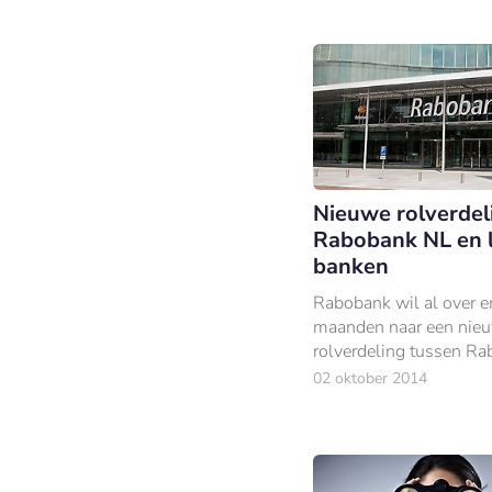
financiers heil in zien.
Nieuwe rolverdel
Rabobank NL en 
banken
Rabobank wil al over e
maanden naar een nie
rolverdeling tussen R
Nederland en haar 121
02 oktober 2014
banken.