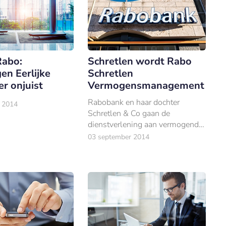
Schretlen wordt Rabo
abo:
Schretlen
en Eerlijke
Vermogensmanagement
r onjuist
Rabobank en haar dochter
 2014
Schretlen & Co gaan de
dienstverlening aan vermogende
klanten volledig integreren. Dat
03 september 2014
maakte Rabobank dinsdag
bekend.