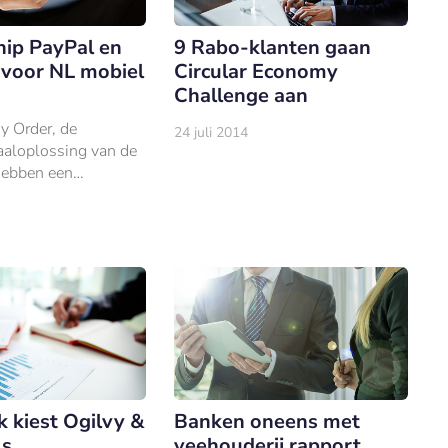
hip PayPal en
9 Rabo-klanten gaan
voor NL mobiel
Circular Economy
Challenge aan
y Order, de
24 juli 2014
aaloplossing van de
hebben een
st gesloten om
de nieuwe versie van
pp met de check-in-
it in Nederland te
 kiest Ogilvy &
Banken oneens met
ls
veehouderij rapport