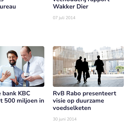
ureau
Wakker Dier
07 juli 2014
e bank KBC
RvB Rabo presenteert
t 500 miljoen in
visie op duurzame
voedselketen
30 juni 2014