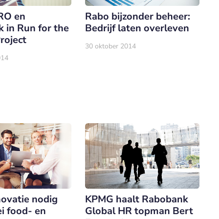
RO en
Rabo bijzonder beheer:
 in Run for the
Bedrijf laten overleven
roject
30 oktober 2014
014
novatie nodig
KPMG haalt Rabobank
i food- en
Global HR topman Bert