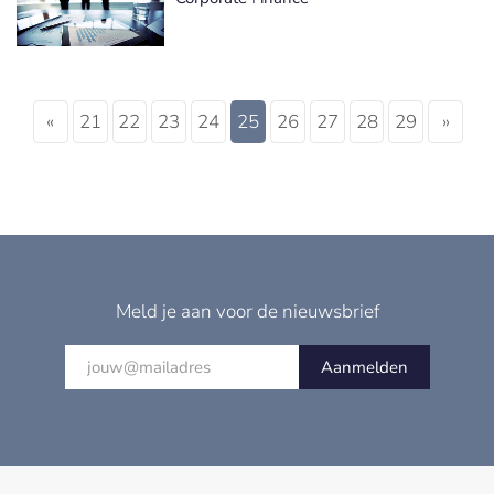
«
21
22
23
24
25
26
27
28
29
»
Meld je aan voor de nieuwsbrief
Aanmelden