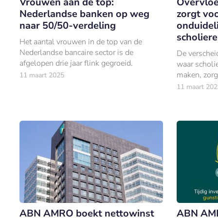
Vrouwen aan de top:
Overvloe
Nederlandse banken op weg
zorgt voo
naar 50/50-verdeling
onduidel
scholier
Het aantal vrouwen in de top van de
Nederlandse bancaire sector is de
De verschei
afgelopen drie jaar flink gegroeid.
waar scholi
maken, zorg
11 maart 2025
over hun ge
11 maart 202
ABN AMRO boekt nettowinst
ABN AMRO