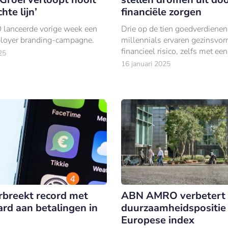
hte lijn’
financiële zorgen
anceerde vorige week een
Drie op de tien goedverdiene
loyer branding-campagne.
millennials ervaren gezinsvor
financieel risico, zelfs met een
25
bovengemiddeld inkomen of a
16 januari 2025
vermogen.
erbreekt record met
ABN AMRO verbetert
ard aan betalingen in
duurzaamheidspositie 
Europese index