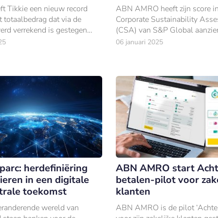
ft Tikkie een nieuw record
ABN AMRO heeft zijn score i
 totaalbedrag dat via de
Corporate Sustainability Ass
erd verrekend is gestegen
(CSA) van S&P Global aanzien
ljard, een stijging van 8% ten
verbeterd. Dit jaar behaalde 
25
06 januari 2025
 het voorgaande jaar.
uit 100 punten, 8 meer dan i
parc: herdefiniëring
ABN AMRO start Acht
eren in een digitale
betalen-pilot voor zak
trale toekomst
klanten
veranderende wereld van
ABN AMRO is de pilot ‘Achter