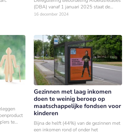
art.
Deregulering Beoordeling Arbeidsrelaties
(DBA) vanaf 1 januari 2025 staat de
positie van duizenden zelfstandigen onder
16 december 2024
druk.
Gezinnen met laag inkomen
doen te weinig beroep op
maatschappelijke fondsen voor
eleggen
kinderen
ioenproduct
’ers te
Bijna de helft (44%) van de gezinnen met
gen op hun
een inkomen rond of onder het