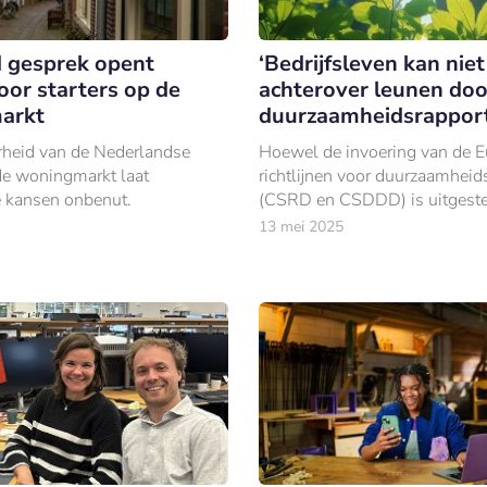
 gesprek opent
‘Bedrijfsleven kan niet
oor starters op de
achterover leunen door
arkt
duurzaamheidsrapport
heid van de Nederlandse
Hoewel de invoering van de 
 de woningmarkt laat
richtlijnen voor duurzaamheid
 kansen onbenut.
(CSRD en CSDDD) is uitgeste
Nederlandse bedrijven volge
13 mei 2025
AMRO-sectoreconoom Gerar
Westerhuis het zich niet vero
achterover te leunen.