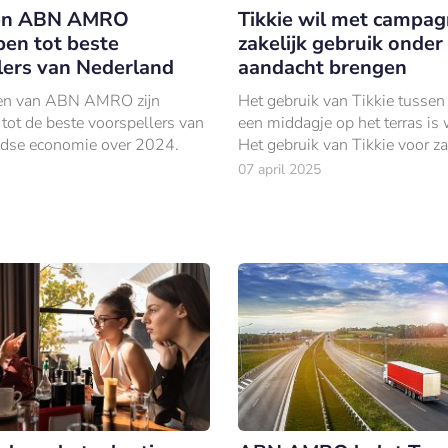
en ABN AMRO
Tikkie wil met campa
pen tot beste
zakelijk gebruik onder
lers van Nederland
aandacht brengen
n van ABN AMRO zijn
Het gebruik van Tikkie tussen
tot de beste voorspellers van
een middagje op het terras is 
ndse economie over 2024.
Het gebruik van Tikkie voor za
betalingen is dat echter niet.
07 april 2025