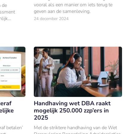
vooral als een manier om iets terug te
n de
geven aan de samenleving.
essment
lijk
24 december 2024
de bank 76
n 2023.
eraf
Handhaving wet DBA raakt
elijke
mogelijk 250.000 zzp’ers in
2025
af betalen’
Met de striktere handhaving van de Wet