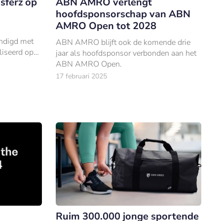
sferz op
ABN AMRO verlengt
hoofdsponsorschap van ABN
AMRO Open tot 2028
ondigd met
ABN AMRO blijft ook de komende drie
aliseerd op
jaar als hoofdsponsor verbonden aan het
ransport.
ABN AMRO Open.
17 februari 2025
Ruim 300.000 jonge sportende