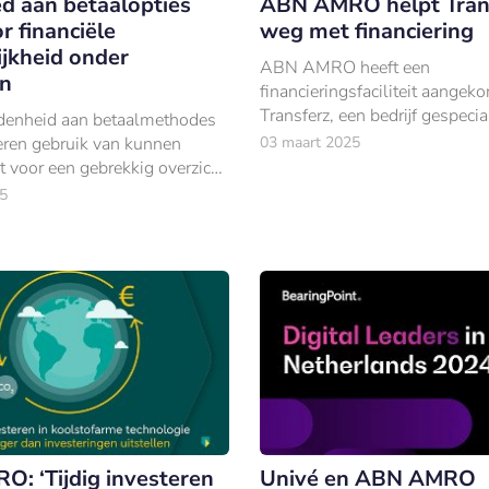
d aan betaalopties
ABN AMRO helpt Tran
r financiële
weg met financiering
ijkheid onder
ABN AMRO heeft een
en
financieringsfaciliteit aangek
Transferz, een bedrijf gespeci
denheid aan betaalmethodes
het gebied van geboekt grondt
eren gebruik van kunnen
03 maart 2025
t voor een gebrekkig overzicht
ldzaken.
5
: ‘Tijdig investeren
Univé en ABN AMRO