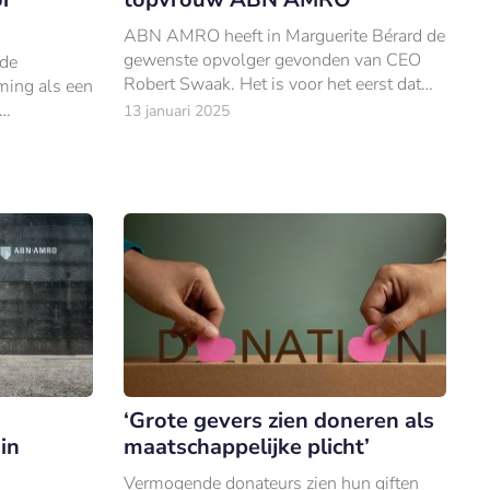
ABN AMRO heeft in Marguerite Bérard de
gewenste opvolger gevonden van CEO
nde
Robert Swaak. Het is voor het eerst dat
ming als een
een vrouw aan het roer komt te staan bij
13 januari 2025
één van de Nederlandse grootbanken.
anzienlijk
‘Grote gevers zien doneren als
in
maatschappelijke plicht’
Vermogende donateurs zien hun giften