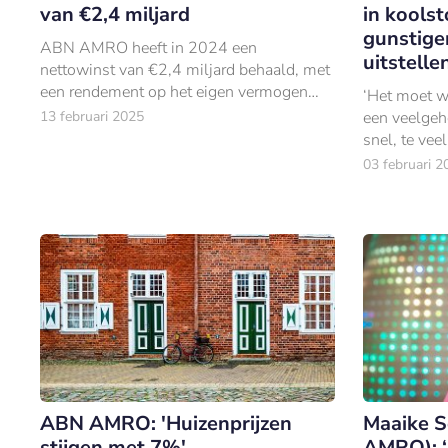
van €2,4 miljard
in kools
gunstige
ABN AMRO heeft in 2024 een
uitstelle
nettowinst van €2,4 miljard behaald, met
een rendement op het eigen vermogen
‘Het moet we
van 10,1%.
13 februari 2025
een veelgeh
snel, te vee
van de econ
03 februari 2
ABN AMRO: 'Huizenprijzen
Maaike S
stijgen met 7%'
AMRO): ‘