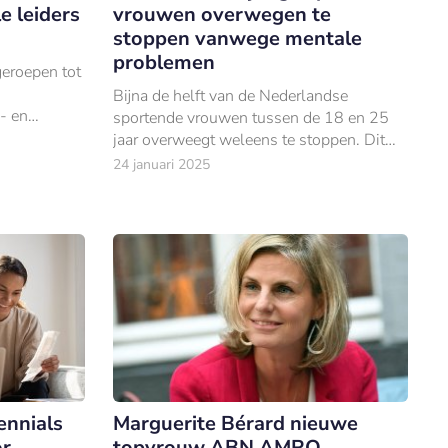
e leiders
vrouwen overwegen te
stoppen vanwege mentale
problemen
eroepen tot
Bijna de helft van de Nederlandse
s- en
sportende vrouwen tussen de 18 en 25
jaar overweegt weleens te stoppen. Dit
blijkt uit een onderzoek van ABN AMRO
24 januari 2025
en Ajax, waaruit naar voren komt dat meer
dan 300.
ennials
Marguerite Bérard nieuwe
or
topvrouw ABN AMRO