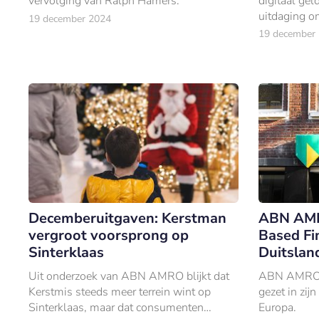
vervolging van Ralph Hamers.
digitaal gel
uitdaging o
19 december 2024
toegangspoor
19 december
voor klante
Decemberuitgaven: Kerstman
ABN AMRO
vergroot voorsprong op
Based Fi
Sinterklaas
Duitslan
Uit onderzoek van ABN AMRO blijkt dat
ABN AMRO he
Kerstmis steeds meer terrein wint op
gezet in zij
Sinterklaas, maar dat consumenten
Europa.