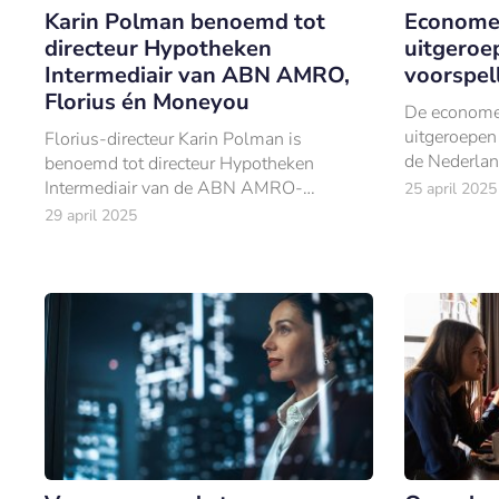
Karin Polman benoemd tot
Econom
directeur Hypotheken
uitgeroe
Intermediair van ABN AMRO,
voorspel
Florius én Moneyou
De econome
uitgeroepen 
Florius-directeur Karin Polman is
de Nederla
benoemd tot directeur Hypotheken
Intermediair van de ABN AMRO-
25 april 2025
hypotheekmerken ABN AMRO, Florius én
29 april 2025
Moneyou.