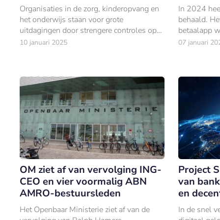
Organisaties in de zorg, kinderopvang en
In 2024 hee
het onderwijs staan voor grote
behaald. Het
uitdagingen door strengere controles op
betaalapp w
schijnzelfstandigheid.
naar €7,4 mi
10 januari 2025
07 januari 20
opzichte van
OM ziet af van vervolging ING-
Project S
CEO en vier voormalig ABN
van banki
AMRO-bestuursleden
en decen
Het Openbaar Ministerie ziet af van de
In de snel 