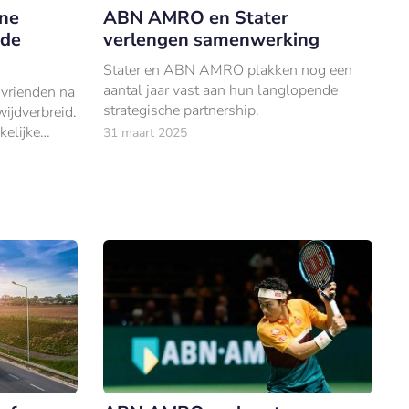
gne
ABN AMRO en Stater
 de
verlengen samenwerking
Stater en ABN AMRO plakken nog een
aantal jaar vast aan hun langlopende
 vrienden na
strategische partnership.
wijdverbreid.
kelijke
31 maart 2025