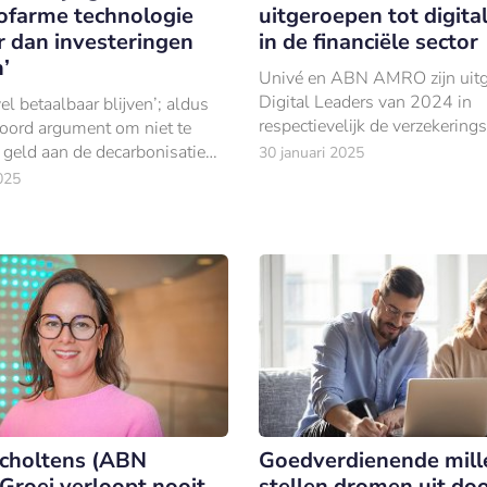
tofarme technologie
uitgeroepen tot digital
r dan investeringen
in de financiële sector
n’
Univé en ABN AMRO zijn uitg
Digital Leaders van 2024 in
l betaalbaar blijven’; aldus
respectievelijk de verzekering
oord argument om niet te
bankensector.
l geld aan de decarbonisatie
30 januari 2025
omie uit te geven.
025
choltens (ABN
Goedverdienende mill
Groei verloopt nooit
stellen dromen uit do