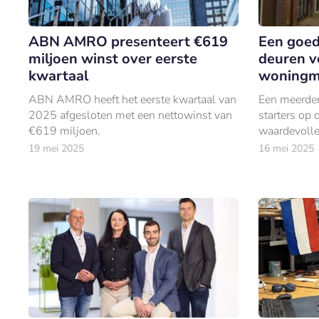
ABN AMRO presenteert €619
Een goed
miljoen winst over eerste
deuren v
kwartaal
woningm
ABN AMRO heeft het eerste kwartaal van
Een meerder
2025 afgesloten met een nettowinst van
starters op
€619 miljoen.
waardevolle
19 mei 2025
16 mei 2025