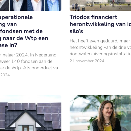
operationele
Triodos financiert
ng van
herontwikkeling van i
fondsen met de
silo’s
 naar de Wtp een
Het heeft even geduurd, maar
ase in?
herontwikkeling van de drie 
rioolwaterzuiveringsinstallati
n najaar 2024. In Nederland
Zeeburgereiland in Amsterdam 
eveer 140 fondsen aan de
21 november 2024
van start gegaan.
ar de Wtp. Als onderdeel van
ie wordt nadrukkelijk aandacht
 2024
datakwaliteit.