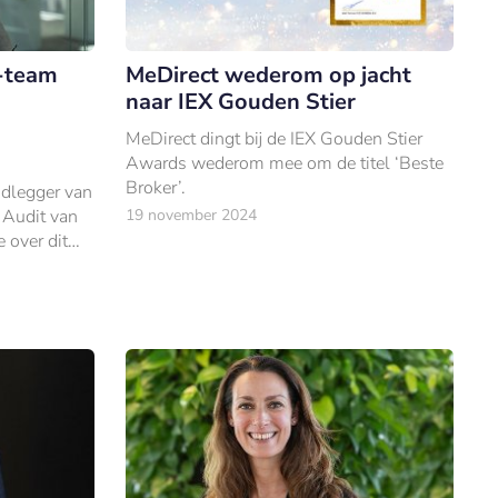
-team
MeDirect wederom op jacht
naar IEX Gouden Stier
MeDirect dingt bij de IEX Gouden Stier
Awards wederom mee om de titel ‘Beste
Broker’.
ndlegger van
 Audit van
19 november 2024
 over dit
 van