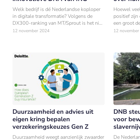
Welk bedrijf is dé Nederlandse koploper
Hoewel vee
in digitale transformatie? Volgens de
positief zijn
DX300-ranking van MT/Sprout is het niet
een groot de
een techbedrijf als Booking of Bol, maar
planning nog
12 november 2024
12 november
ING. Hoe kan het dat een ‘traditionele’
grootbank zo uitblinkt in innovatie?
Duurzaamheid en advies uit
DNB steu
eigen kring bepalen
voor be
verzekeringskeuzes Gen Z
slaverni
Duurzaamheid weegt aanzienlijk zwaarder
De Nederlan