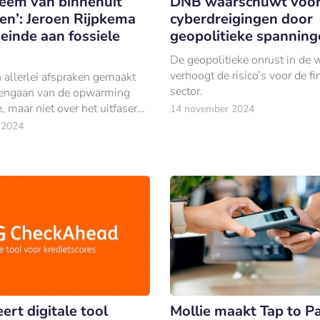
teem van binnenuit
DNB waarschuwt voor
en’: Jeroen Rijpkema
cyberdreigingen door
einde aan fossiele
geopolitieke spanning
De geopolitieke onrust in de 
verhoogt de risico’s voor de fi
allerlei afspraken gemaakt
sector.
gengaan van de opwarming
, maar niet over het uitfaseren
14 november 2024
 energie.
 2024
ert digitale tool
Mollie maakt Tap to P