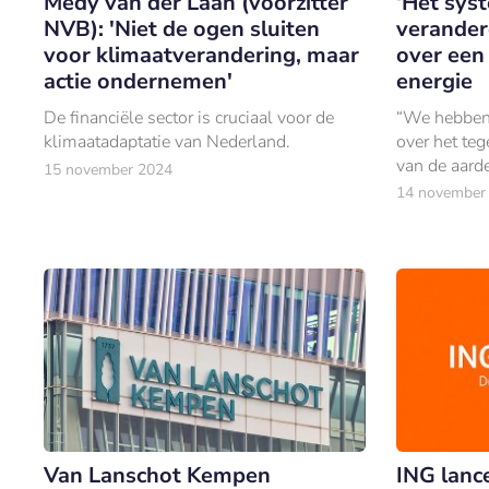
Medy van der Laan (voorzitter
‘Het sys
NVB): 'Niet de ogen sluiten
verander
voor klimaatverandering, maar
over een 
actie ondernemen'
energie
De financiële sector is cruciaal voor de
“We hebben 
klimaatadaptatie van Nederland.
over het te
van de aarde
15 november 2024
van fossiele
14 november
Van Lanschot Kempen
ING lance