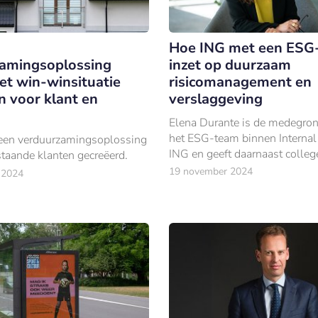
Hoe ING met een ESG
amingsoplossing
inzet op duurzaam
t win-winsituatie
risicomanagement en
n voor klant en
verslaggeving
Elena Durante is de medegro
het ESG-team binnen Internal
een verduurzamingsoplossing
ING en geeft daarnaast college
staande klanten gecreëerd.
onderwerp aan de Universiteit
19 november 2024
 2024
Amsterdam.