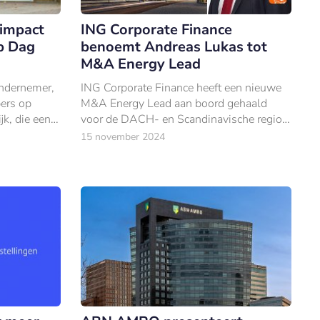
impact
ING Corporate Finance
p Dag
benoemt Andreas Lukas tot
M&A Energy Lead
ndernemer,
ING Corporate Finance heeft een nieuwe
pers op
M&A Energy Lead aan boord gehaald
jk, die een
voor de DACH- en Scandinavische regio:
Andreas Lukas.
15 november 2024