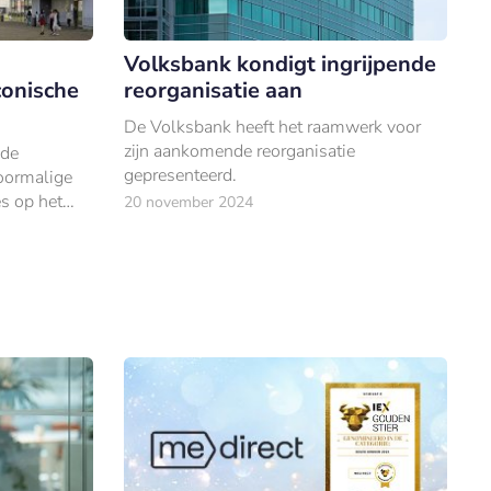
Volksbank kondigt ingrijpende
conische
reorganisatie aan
De Volksbank heeft het raamwerk voor
zijn aankomende reorganisatie
 de
gepresenteerd.
voormalige
es op het
20 november 2024
is eindelijk