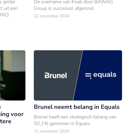
s groter
De overname van Knab door BAWAG
t uit een
Group is succesvol afgerond.
MRO.
12 november 2024
e
Brunel neemt belang in Equals
ging voor
Brunel heeft een strategisch belang van
ntere
50,1% genomen in Equals.
11 november 2024