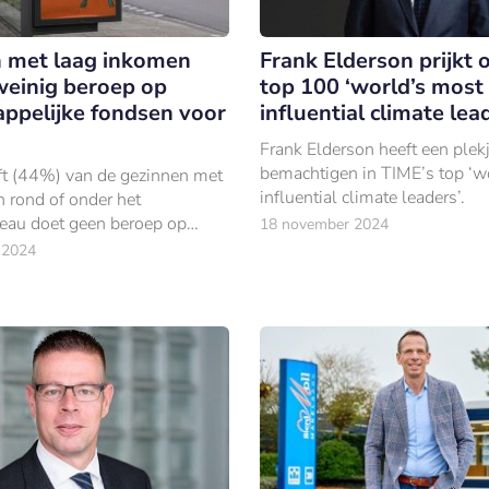
 met laag inkomen
Frank Elderson prijkt 
weinig beroep op
top 100 ‘world’s most
ppelijke fondsen voor
influential climate lea
Frank Elderson heeft een plek
bemachtigen in TIME’s top ‘w
lft (44%) van de gezinnen met
influential climate leaders’.
 rond of onder het
veau doet geen beroep op
18 november 2024
lijke fondsen om hen te
 2024
 bij grotere uitgaven voor
n.