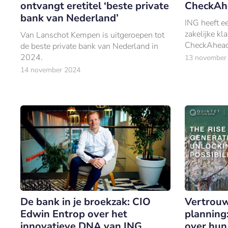
ontvangt eretitel ‘beste private
CheckAh
bank van Nederland’
ING heeft ee
zakelijke kl
Van Lanschot Kempen is uitgeroepen tot
CheckAhead.
de beste private bank van Nederland in
kredietwaar
2024.
13 november
en leveranci
14 november 2024
De bank in je broekzak: CIO
Vertrouw
Edwin Entrop over het
planning
innovatieve DNA van ING
over hu