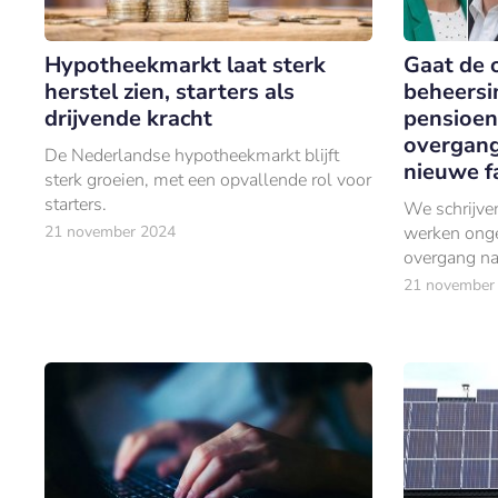
Hypotheekmarkt laat sterk
Gaat de 
herstel zien, starters als
beheersi
drijvende kracht
pensioen
overgang
De Nederlandse hypotheekmarkt blijft
nieuwe f
sterk groeien, met een opvallende rol voor
starters.
We schrijve
21 november 2024
werken ong
overgang na
deze transit
21 november
besteed aan 