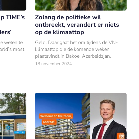
op TIME’s
Zolang de politieke wil
ontbreekt, verandert er niets
ders’
op de klimaattop
je weten te
Geld. Daar gaat het om tijdens de VN-
orld’s most
klimaattop die de komende weken
plaatsvindt in Bakoe, Azerbeidzjan.
18 november 2024