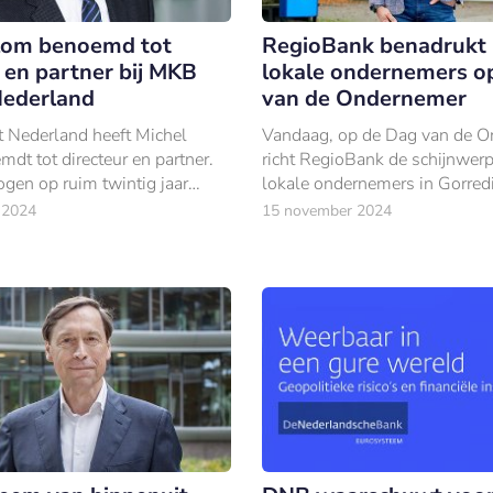
lom benoemd tot
RegioBank benadrukt 
 en partner bij MKB
lokale ondernemers o
Nederland
van de Ondernemer
 Nederland heeft Michel
Vandaag, op de Dag van de O
dt tot directeur en partner.
richt RegioBank de schijnwer
gen op ruim twintig jaar
lokale ondernemers in Gorredi
nen de kredietverstrekking.
cruciale rol spelen in de
 2024
15 november 2024
dorpsgemeenschap.