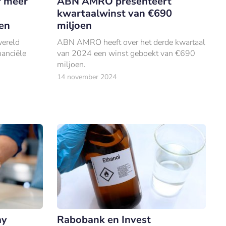
 meer
ABN AMRO presenteert
kwartaalwinst van €690
en
miljoen
wereld
ABN AMRO heeft over het derde kwartaal
nanciële
van 2024 een winst geboekt van €690
miljoen.
14 november 2024
ay
Rabobank en Invest