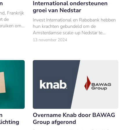
en
International ondersteunen
groei van Nedstar
d, Frankrijk
rt de
Invest International en Rabobank hebben
bruiken om
hun krachten gebundeld om de
pteren,
Amsterdamse scale-up Nedstar te
e voor nodig
ondersteunen door zijn werkkapitaal te
13 november 2024
vergroten.
n
Overname Knab door BAWAG
ichting
Group afgerond