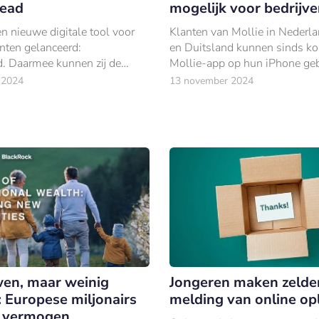
ead
mogelijk voor bedrijv
n nieuwe digitale tool voor
Klanten van Mollie in Nederlan
anten gelanceerd:
en Duitsland kunnen sinds ko
 Daarmee kunnen zij de
Mollie-app op hun iPhone ge
digheid van hun eigen klanten
contactloze betalingen te acce
 2024
13 november 2024
ers inschatten.
zonder dat daar extra hardwar
is.
en, maar weinig
Jongeren maken zelde
: Europese miljonairs
melding van online opl
n vermogen