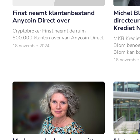
Finst neemt klantenbestand
Michel B
Anycoin Direct over
directeur
Krediet 
Cryptobroker Finst neemt de ruim
500.000 klanten over van Anycoin Direct.
MKB Krediet
Blom benoem
18 november 2024
Blom kan bo
ervaring bin
18 november