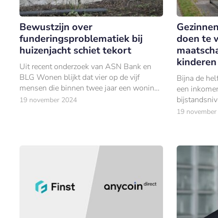
Bewustzijn over
Gezinnen
funderingsproblematiek bij
doen te 
huizenjacht schiet tekort
maatscha
kinderen
Uit recent onderzoek van ASN Bank en
BLG Wonen blijkt dat vier op de vijf
Bijna de he
mensen die binnen twee jaar een woning
een inkomen
willen kopen, nauwelijks bekend zijn met
bijstandsni
19 november 2024
funderingsproblematiek.
maatschappe
19 november
ondersteunen
hun kindere