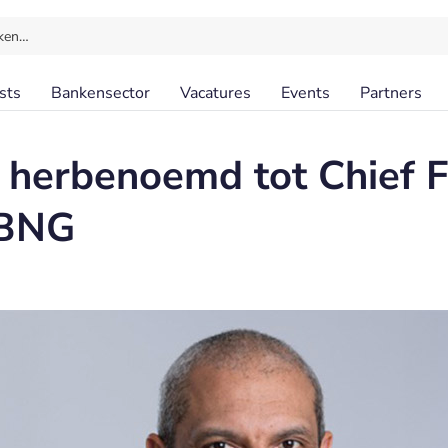
ken…
sts
Bankensector
Vacatures
Events
Partners
e herbenoemd tot Chief F
 BNG