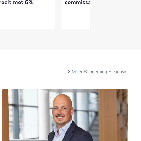
roeit met 6%
commissarissen
Wo
Meer Benoemingen nieuws