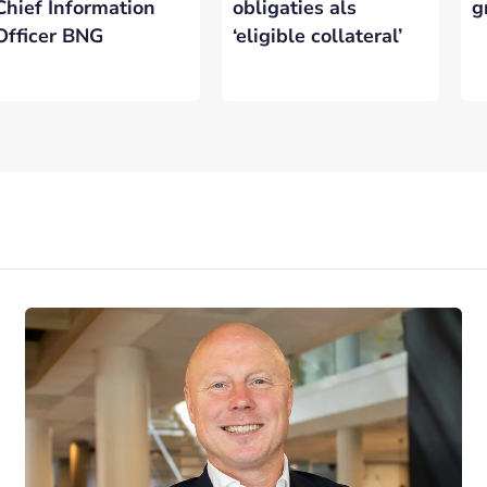
Chief Information
obligaties als
g
Officer BNG
‘eligible collateral’