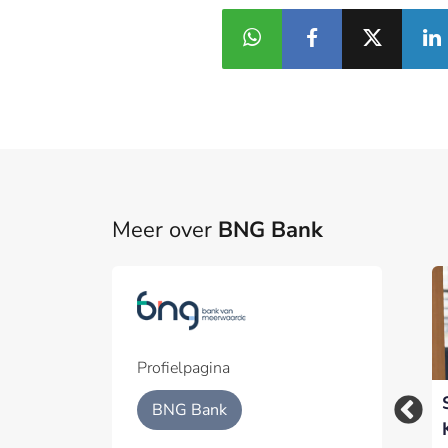
Meer over
BNG Bank
Profielpagina
BNG benoemt Ewout
BNG haalt $2 miljard
BNG Bank
Vis tot Chief Data
op met 10-jaars