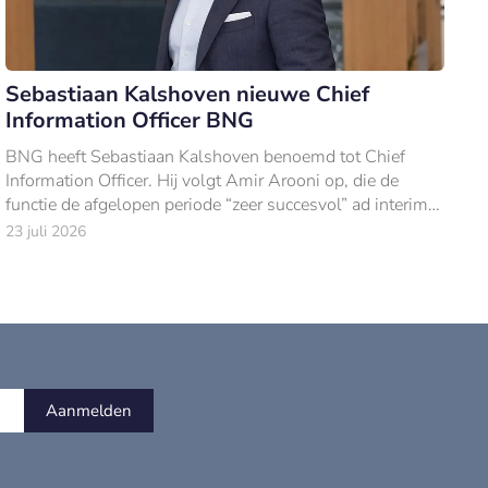
Sebastiaan Kalshoven nieuwe Chief
Information Officer BNG
BNG heeft Sebastiaan Kalshoven benoemd tot Chief
Information Officer. Hij volgt Amir Arooni op, die de
functie de afgelopen periode “zeer succesvol” ad interim
vervulde.
23 juli 2026
Aanmelden