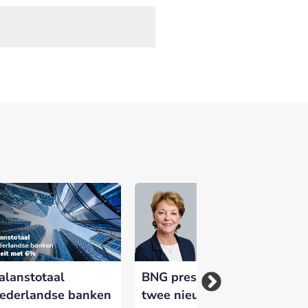
alanstotaal
BNG presenteert
BN
ederlandse banken
twee nieuwe
Le