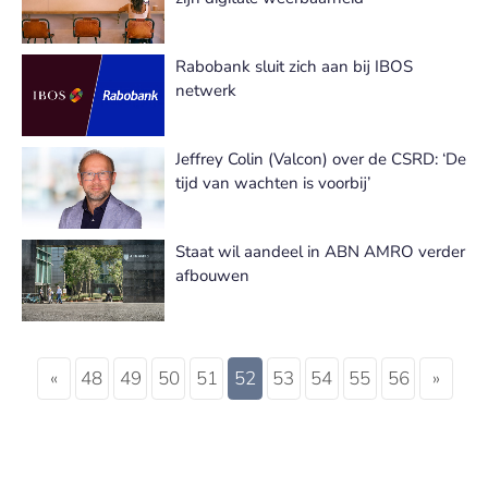
Rabobank sluit zich aan bij IBOS
netwerk
Jeffrey Colin (Valcon) over de CSRD: ‘De
tijd van wachten is voorbij’
Staat wil aandeel in ABN AMRO verder
afbouwen
«
48
49
50
51
52
53
54
55
56
»