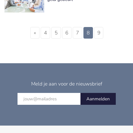
«
4
5
6
7
8
9
Meld je aan voor de nieuwsbrief
Aanmelden