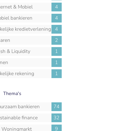
ternet & Mobiel
4
biel bankieren
4
kelijke kredietverlening
4
aren
2
sh & Liquidity
1
anagement
nen
1
kelijke rekening
1
Thema's
urzaam bankieren
74
stainable finance
32
9
Woningmarkt