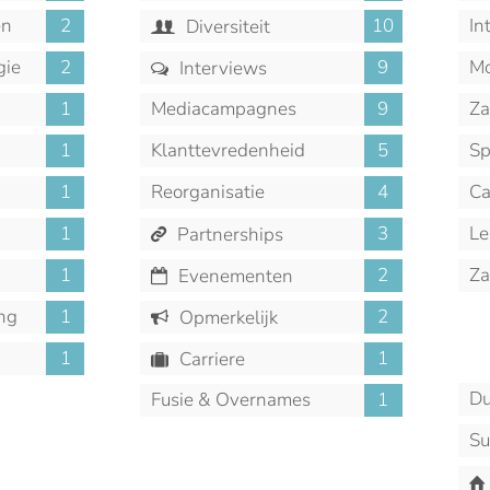
en
2
10
In
Diversiteit
gie
2
9
Mo
Interviews
1
Mediacampagnes
9
Za
1
Klanttevredenheid
5
Sp
1
Reorganisatie
4
Ca
M
1
3
Le
Partnerships
1
2
Za
Evenementen
ng
1
2
Opmerkelijk
1
1
Carriere
Du
Fusie & Overnames
1
Su