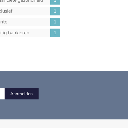
nanciële gezondheid
1
clusief
1
nte
1
ilig bankieren
1
Aanmelden