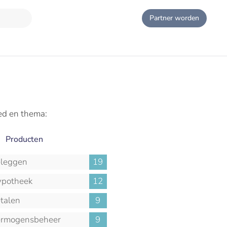
Partner worden
ed en thema:
Producten
leggen
19
potheek
12
talen
9
rmogensbeheer
9