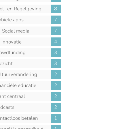
t- en Regelgeving
8
biele apps
7
7
Social media
4
Innovatie
owdfunding
3
ezicht
3
ltuurverandering
2
nanciële educatie
2
ant centraal
2
dcasts
2
ntactloos betalen
1