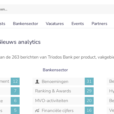
ken…
sts
Bankensector
Vacatures
Events
Partners
Nieuws analytics
an de 263 berichten van Triodos Bank per product, vakgebi
Bankensector
ment
12
31
Be
Benoemingen
7
Ranking & Awards
29
Hy
6
MVO-activiteiten
20
Be
ce
5
16
Ve
es
Financiële cijfers