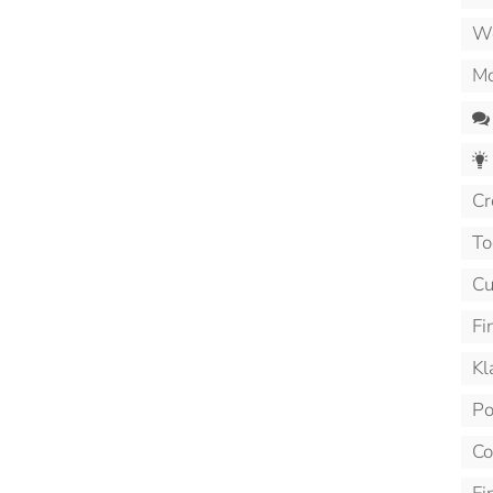
We
Mo
Cr
To
Cu
Fi
Kl
Po
Co