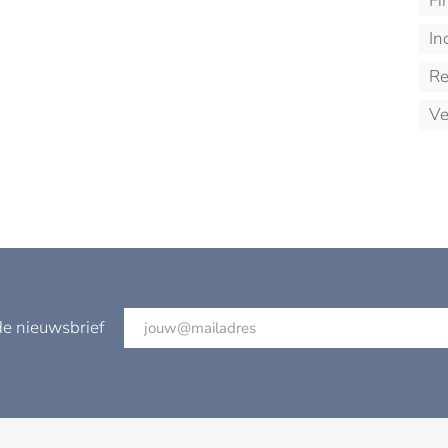
Fi
In
Re
Ve
de nieuwsbrief