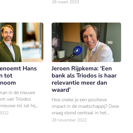
bank in de sector. Dat blijkt uit de
28 maart 2023
nieuwste editie van de
Sustainable Brand Index.
benoemt Hans
Jeroen Rijpkema: ‘Een
 tot
bank als Triodos is haar
onoom
relevantie meer dan
waard’
an in de nieuwe
om van Triodos
Hoe creëer je een positieve
 nieuwe rol zal hij
impact in de maatschappij? Deze
op het verkrijgen van
vraag stond centraal in het
2022
n analyse van
boeiende gesprek dat gastheer
28 november 2022
 en maatschappelijk
Jeroen Broekema van de Leaders
gen.
in Finance-podcast had met de