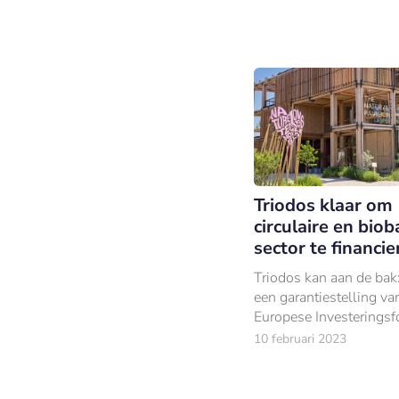
Triodos klaar om
circulaire en bio
sector te financie
Triodos kan aan de bak:
een garantiestelling va
Europese Investerings
de duurzame bank tot 
10 februari 2023
miljoen aan leningen v
aan sociale ondernemi
normaliter moeilijk