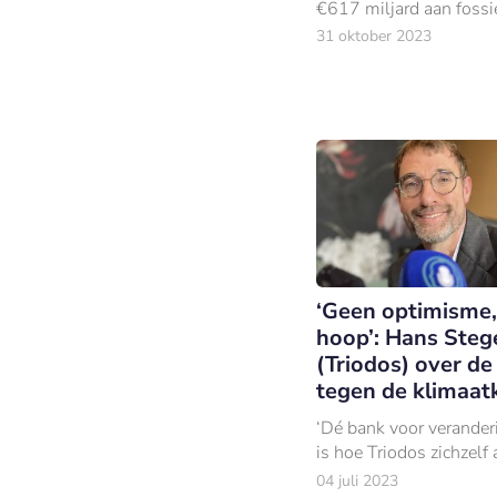
€617 miljard aan fossi
bedrijven leenden, kies
31 oktober 2023
voor een ander pad.
‘Geen optimisme,
hoop’: Hans Ste
(Triodos) over de
tegen de klimaat
‘Dé bank voor veranderi
is hoe Triodos zichzelf 
04 juli 2023