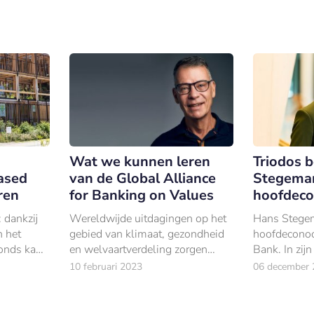
Wat we kunnen leren
Triodos 
based
van de Global Alliance
Stegeman
ren
for Banking on Values
hoofdec
 dankzij
Wereldwijde uitdagingen op het
Hans Stegem
n het
gebied van klimaat, gezondheid
hoofdecono
fonds kan
en welvaartverdeling zorgen
Bank. In zijn
€67
ervoor dat steeds meer
zich richten 
10 februari 2023
06 december 
erstrekken
organisaties nieuwe vormen van
inzicht in é
ngen die
samenwerking opzoeken om
economische
verandering teweeg te brengen
ontwikkelin