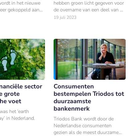
ordt in het nieuwe
hebben groen licht gegeven voor
meer gekoppeld aan
de overname van een deel van de
abel. Een leennorm
kredietportefeuille van
19 juli 2023
al jaren voor pleit.
duurzaamheidsleningen van het
Triodos Groenfonds door NWB
Bank.
nanciële sector
Consumenten
te grote
bestempelen Triodos tot
che voet
duurzaamste
bankenmerk
was het ‘earth
y’ in Nederland.
Triodos Bank wordt door de
Nederlandse consumenten
gezien als de meest duurzame