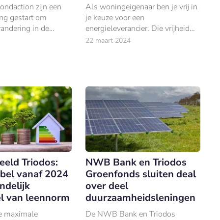
ondaction zijn een
Als woningeigenaar ben je vrij in
g gestart om
je keuze voor een
randering in de
energieleverancier. Die vrijheid
financiële sector te
geldt vaak niet voor huurders van
22 maart 2024
woningcorporaties.
eeld Triodos:
NWB Bank en Triodos
abel vanaf 2024
Groenfonds sluiten deal
ndelijk
over deel
l van leennorm
duurzaamheidsleningen
ke maximale
De NWB Bank en Triodos