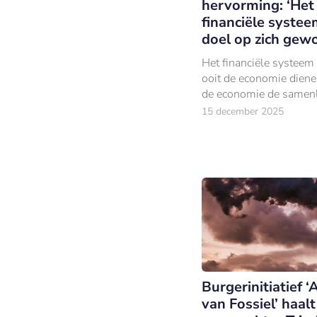
hervorming: ‘Het
financiële systee
doel op zich gew
Het financiële systeem
ooit de economie diene
de economie de samen
moest dienen. Die volg
15 december 2025
ergens in de afgelopen
omgedraaid.
Burgerinitiatief ‘
van Fossiel’ haal