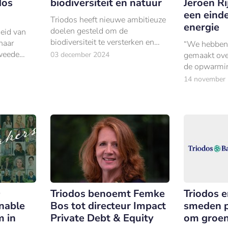
dos
biodiversiteit en natuur
Jeroen R
een einde
Triodos heeft nieuwe ambitieuze
energie
doelen gesteld om de
eid van
biodiversiteit te versterken en
haar
“We hebben a
natuurlijke oplossingen te
Tweede
03 december 2024
gemaakt ove
financieren.
de opwarmin
maar niet ov
14 november
fossiele ener
0
Triodos benoemt Femke
Triodos 
nable
Bos tot directeur Impact
smeden p
m in
Private Debt & Equity
om groen