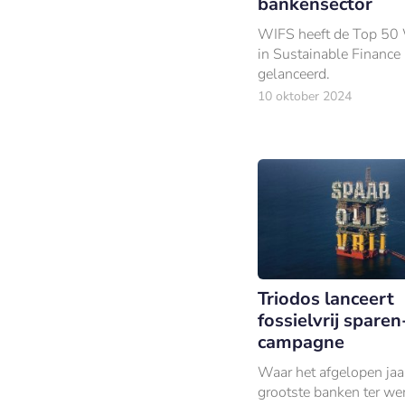
bankensector
WIFS heeft de Top 5
in Sustainable Financ
gelanceerd.
10 oktober 2024
Triodos lanceert
fossielvrij sparen
campagne
Waar het afgelopen jaar
grootste banken ter wer