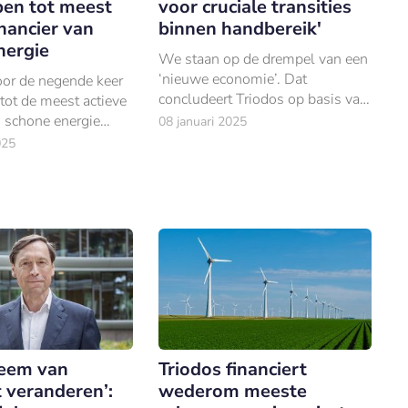
voor cruciale transities
pen tot meest
binnen handbereik'
inancier van
nergie
We staan op de drempel van een
‘nieuwe economie’. Dat
oor de negende keer
concludeert Triodos op basis van
tot de meest actieve
een representatief onderzoek
n schone energie
08 januari 2025
onder ruim 1.000 Nederlanders.
r het totale aantal
025
teem van
Triodos financiert
 veranderen’:
wederom meeste