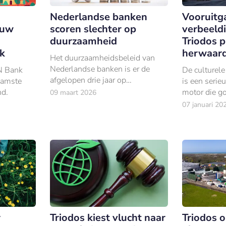
Nederlandse banken
Vooruitg
euw
scoren slechter op
verbeeld
duurzaamheid
Triodos p
k
herwaard
Het duurzaamheidsbeleid van
Nederlandse banken is er de
N Bank
De culturele
afgelopen drie jaar op
aamste
is een seri
achteruitgegaan.
nd.
motor die go
09 maart 2026
120.000 ban
07 januari 20
bruto binnen
r
Triodos kiest vlucht naar
Triodos 