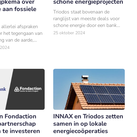
ijpkema over
schone energieprojecten
 aan fossiele
Triodos staat bovenaan de
ranglijst van meeste deals voor
schone energie door een bank
llerlei afspraken
gesloten – een prestatie die de
r het tegengaan van
25 oktober 2024
duurzame bank al zeven keer
g van de aarde,
eerder leverde.
er het uitfaseren van
 2024
gie.
en Fondaction
INNAX en Triodos zetten
artnerschap
samen in op lokale
 te investeren
energiecoöperaties