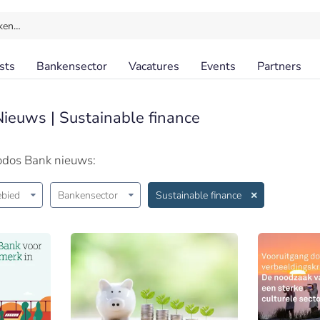
ken…
sts
Bankensector
Vacatures
Events
Partners
Nieuws | Sustainable finance
iodos Bank nieuws:
bied
Bankensector
Sustainable finance