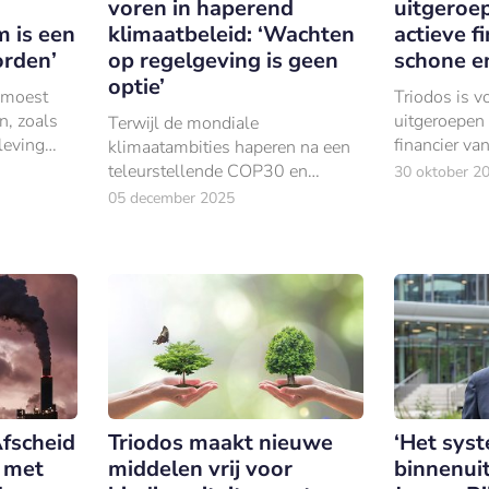
voren in haperend
uitgeroe
m is een
klimaatbeleid: ‘Wachten
actieve f
orden’
op regelgeving is geen
schone e
optie’
 moest
Triodos is v
n, zoals
uitgeroepen 
Terwijl de mondiale
leving
financier va
klimaatambities haperen na een
orde is
(gemeten naa
teleurstellende COP30 en
30 oktober 2
 decennia
transacties).
Europa op de rem trapt met
05 december 2025
regelgeving, lanceert Triodos
Bank een offensief. Met de
nieuwe strategie ‘Dare to Act.
Now.
Afscheid
Triodos maakt nieuwe
‘Het sys
t met
middelen vrij voor
binnenuit