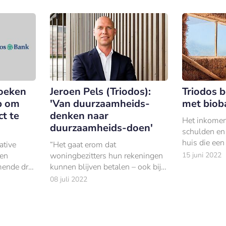
zoeken
Jeroen Pels (Triodos):
Triodos b
p om
'Van duurzaamheids-
met biob
t te
denken naar
Het inkomen
duurzaamheids-doen'
schulden en
huis die een
ative
“Het gaat erom dat
heeft: het zi
ben
woningbezitters hun rekeningen
15 juni 2022
die een rol 
ende drie
kunnen blijven betalen – ook bij
berekening 
ame
stijgende energielasten. De
08 juli 2022
ncieren.
energietransitie levert vroeg of
laat extra kosten op voor
woningbezitters.