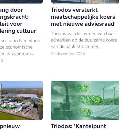
ang door
Triodos versterkt
ingskracht:
maatschappelijke koers
leit voor
met nieuwe adviesraad
ering cultuur
Triodos wil de invloed van haar
achterban op de duurzame koers
 sector in Nederland
van de bank structureel
euze economische
vergroten.
ed is voor ruim
24 december 2025
en en 2,4% van het
26
lands product.
Triodos: 'Kantelpunt
opnieuw