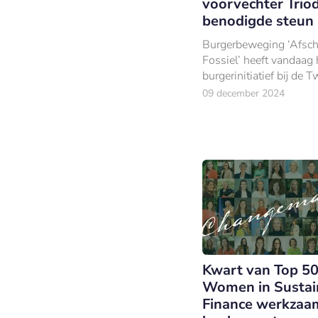
voorvechter Trio
benodigde steun
Burgerbeweging ‘Afsch
Fossiel’ heeft vandaag 
burgerinitiatief bij de 
Kamer ingediend.
09 december 2024
Kwart van Top 5
Women in Sustai
Finance werkzaa