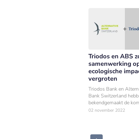
Triodos en ABS 
samenwerking o
ecologische impac
vergroten
Triodos Bank en Altern
Bank Switzerland heb
bekendgemaakt de kom
jaar gezamenlijk duurz
02 november 2022
bedrijven te willen fina