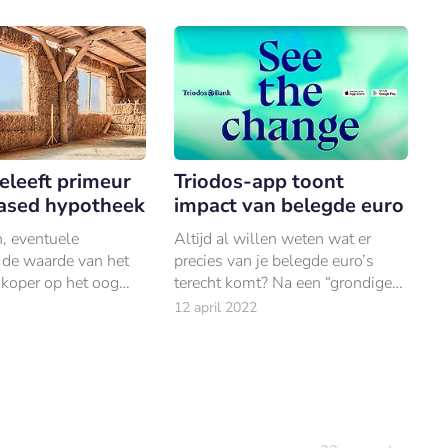
CEO van Triodos Bank
eleeft primeur
Triodos-app toont
ased hypotheek
impact van belegde euro
, eventuele
Altijd al willen weten wat er
 de waarde van het
precies van je belegde euro’s
 koper op het oog
terecht komt? Na een “grondige”
jn allemaal factoren
update van de app deelt Triodos
12 april 2022
spelen in de
precies die informatie.
van een hypotheek.