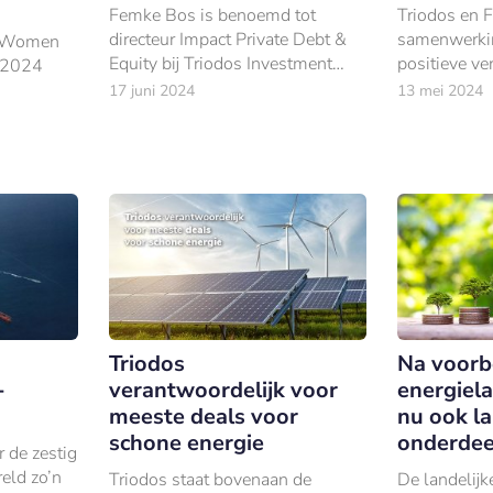
Femke Bos is benoemd tot
Triodos en F
directeur Impact Private Debt &
samenwerkin
0 Women
Equity bij Triodos Investment
positieve ve
e 2024
Management.
wereldwijde 
17 juni 2024
13 mei 2024
versnellen.
Triodos
Na voorb
-
verantwoordelijk voor
energiel
meeste deals voor
nu ook la
schone energie
onderdee
 de zestig
eld zo’n
Triodos staat bovenaan de
De landelij