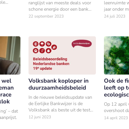
ele
ranglijst van meeste deals voor
leenruimte w
t Triodos
schone energie door een bank
jaar onder 
gesloten. De duurzame bank
het energiel
22 september 2023
24 juli 2023
sloot afgelopen jaar 140 deals
waar Triodos 
met een totale dealwaarde van
$504 miljoen.
 wel
Volksbank koploper in
Ook de fi
geman
duurzaamheidsbeleid
leeft op 
 race
ecologis
In de nieuwe beleidsupdate van
klok
de Eerlijke Bankwijzer is de
Op 12 april 
Volksbank als beste uit de test
overshoot da
ng’ – dat
gekomen.
aanprijst.
12 juni 2023
14 april 2023