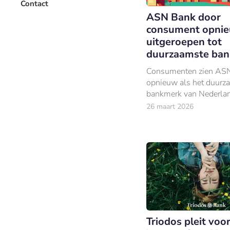
Contact
ASN Bank door
consument opni
uitgeroepen tot
duurzaamste ban
Consumenten zien AS
opnieuw als het duurz
bankmerk van Nederla
26 maart 2026
Triodos pleit voo