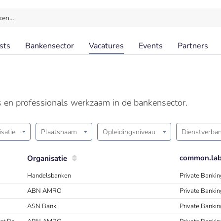
ken…
sts
Bankensector
Vacatures
Events
Partners
ls en professionals werkzaam in de bankensector.
satie
Plaatsnaam
Opleidingsniveau
Dienstverba
common.labe
Organisatie
Handelsbanken
Private Bankin
ABN AMRO
Private Bankin
ASN Bank
Private Banki