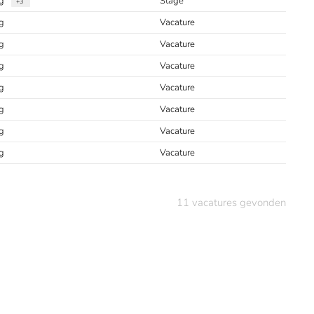
ng
Stage
+3
g
Vacature
g
Vacature
g
Vacature
g
Vacature
g
Vacature
g
Vacature
g
Vacature
11
vacatures gevonden