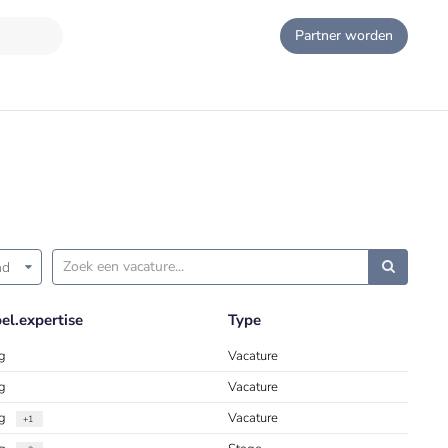
Partner worden
nd
l.expertise
Type
g
Vacature
g
Vacature
ng
Vacature
+1