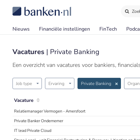
Zoe
Nieuws
Financiële instellingen
FinTech
Podca
Vacatures
| Private Banking
Een overzicht van vacatures voor bankiers, financia
Job type
Ervaring
Private Banking
Organi
Vacature
Relatiemanager Vermogen - Amersfoort
Private Banker Ondernemer
IT lead Private Cloud