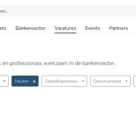
ken…
sts
Bankensector
Vacatures
Events
Partners
ls en professionals werkzaam in de bankensector.
Houten
Opleidingsniveau
Dienstverband