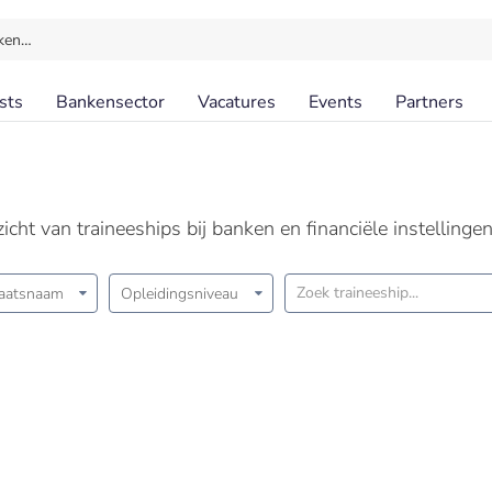
ken…
sts
Bankensector
Vacatures
Events
Partners
cht van traineeships bij banken en financiële instellingen
aatsnaam
Opleidingsniveau