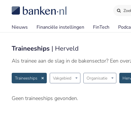
Zoe
Nieuws
Financiële instellingen
FinTech
Podca
Traineeships
| Herveld
Als trainee aan de slag in de bakensector? Een overzi
Traineeships
Vakgebied
Organisatie
Herv
Geen traineeships gevonden.