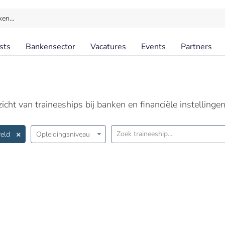
ken…
sts
Bankensector
Vacatures
Events
Partners
cht van traineeships bij banken en financiële instellingen
eld
Opleidingsniveau