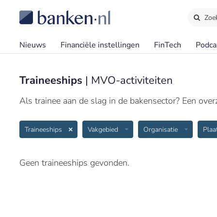
Zoe
Nieuws
Financiële instellingen
FinTech
Podca
Traineeships
| MVO-activiteiten
Als trainee aan de slag in de bakensector? Een overzi
Traineeships
Vakgebied
Organisatie
Pla
Geen traineeships gevonden.