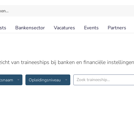
ken…
sts
Bankensector
Vacatures
Events
Partners
cht van traineeships bij banken en financiële instellingen
atsnaam
Opleidingsniveau