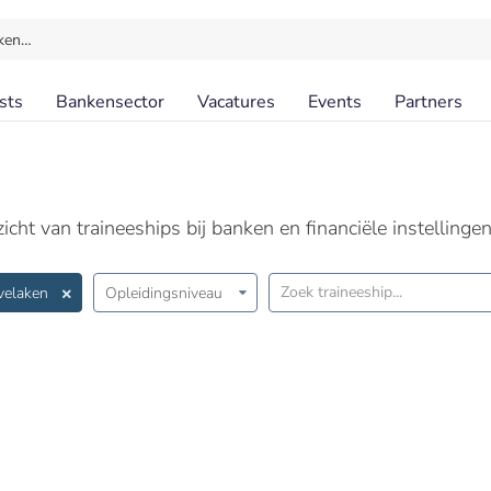
ken…
sts
Bankensector
Vacatures
Events
Partners
cht van traineeships bij banken en financiële instellingen
velaken
Opleidingsniveau