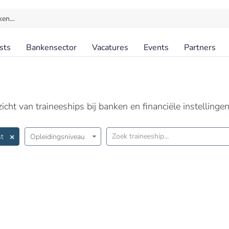
ken…
sts
Bankensector
Vacatures
Events
Partners
cht van traineeships bij banken en financiële instellingen
t
Opleidingsniveau