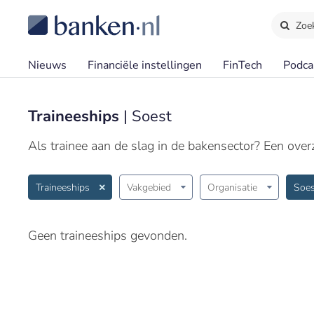
Zoe
Nieuws
Financiële instellingen
FinTech
Podca
Traineeships
| Soest
Als trainee aan de slag in de bakensector? Een overzi
Traineeships
Vakgebied
Organisatie
Soes
Geen traineeships gevonden.