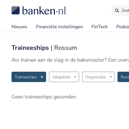
Zoe
Nieuws
Financiële instellingen
FinTech
Podca
Traineeships
| Rossum
Als trainee aan de slag in de bakensector? Een overzi
Traineeships
Vakgebied
Organisatie
Ros
Geen traineeships gevonden.