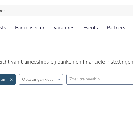
ken…
sts
Bankensector
Vacatures
Events
Partners
cht van traineeships bij banken en financiële instellingen
sum
Opleidingsniveau