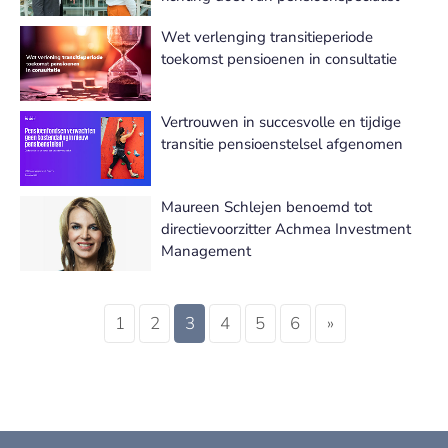
Wet verlenging transitieperiode
toekomst pensioenen in consultatie
Vertrouwen in succesvolle en tijdige
transitie pensioenstelsel afgenomen
Maureen Schlejen benoemd tot
directievoorzitter Achmea Investment
Management
1
2
3
4
5
6
»