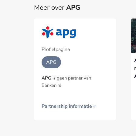
Meer over
APG
Part
Een pa
het p
Profielpagina
Geïnt
APG
APG
is geen partner van
Banken.nl
Partnership informatie »