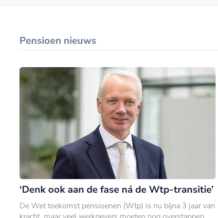
Pensioen nieuws
‘Denk ook aan de fase ná de Wtp-transitie’
De Wet toekomst pensioenen (Wtp) is nu bijna 3 jaar van
kracht, maar veel werkgevers moeten nog overstappen.