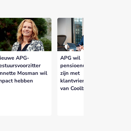
 versterken en zichtbaar te maken op
ieuwe APG-
APG wil
estuursvoorzitter
pensioenuitvoerder
nnette Mosman wil
zijn met
mpact hebben
klantvriendelijkheid
van Coolblue