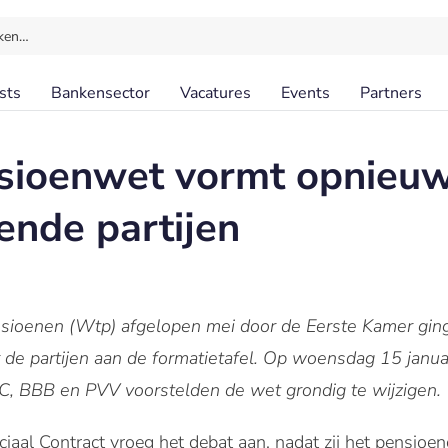
ken…
sts
Bankensector
Vacatures
Events
Partners
sioenwet vormt opnieuw
ende partijen
ioenen (Wtp) afgelopen mei door de Eerste Kamer ging,
r de partijen aan de formatietafel. Op woensdag 15 jan
C, BBB en PVV voorstelden de wet grondig te wijzigen.
aal Contract vroeg het debat aan, nadat zij het pensio