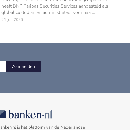
heeft BNP Paribas Securities Services aangesteld als
global custodian en administrateur voor haar
beleggingen van €15 mld (per 31 december 2025).
21 juli 2026
Aanmelden
anken.nl is het platform van de Nederlandse