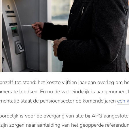
zelf tot stand: het kostte vijftien jaar aan overleg om h
mers te loodsen. En nu de wet eindelijk is aangenomen, 
mentatie staat de pensioensector de komende jaren
een 
rdelijk is voor de overgang van alle bij APG aangeslot
 zijn zorgen naar aanleiding van het geopperde referendum