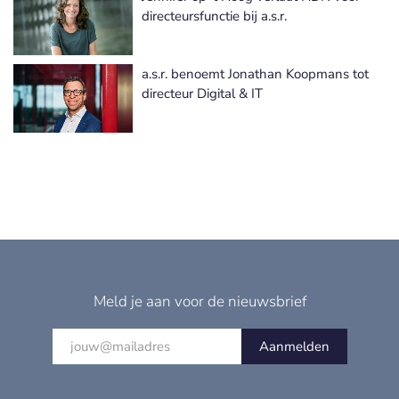
directeursfunctie bij a.s.r.
a.s.r. benoemt Jonathan Koopmans tot
directeur Digital & IT
Meld je aan voor de nieuwsbrief
Aanmelden