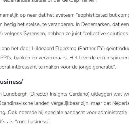
Nederlandse stelsel onder de loep namen.
amelijk op neer dat het systeem “sophisticated but compl
ijn bezig het stelsel te veranderen. In Denemarken, dat een
 volgens Sørensen, hebben ze juist “collective solutions f
aan het door Hildegard Elgersma (Partner EY) geïntroduce
PPI’s, banken en verzekeraars. Het leverde een inspirere
oral interessant te maken voor de jonge generatie”.
business’
n Lundbergh (Director Insights Cardano) uitleggen wat 
Scandinavische landen vergelijkbaar zijn, maar dat Neder
g. Ook noemde hij speciale aandacht voor administratie -
lfs als “core business”.