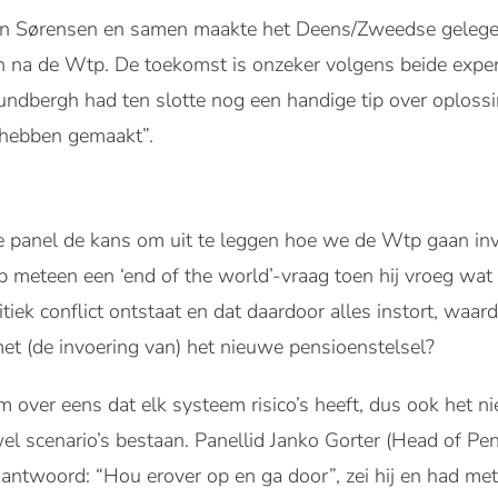
an Sørensen en samen maakte het Deens/Zweedse gelegen
ven na de Wtp. De toekomst is onzeker volgens beide exp
Lundbergh had ten slotte nog een handige tip over oploss
 hebben gemaakt”.
 panel de kans om uit te leggen hoe we de Wtp gaan inv
 meteen een ‘end of the world’-vraag toen hij vroeg wat 
tiek conflict ontstaat en dat daardoor alles instort, waa
et (de invoering van) het nieuwe pensioenstelsel?
 over eens dat elk systeem risico’s heeft, dus ook het ni
wel scenario’s bestaan. Panellid Janko Gorter (Head of Pe
 antwoord: “Hou erover op en ga door”, zei hij en had me