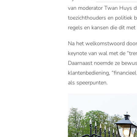
van moderator Twan Huys dive
toezichthouders en politiek 
regels en kansen die dit met
Na het welkomstwoord doo
keynote van wal met de “trend
Daarnaast noemde ze bewust
klantenbediening, “financiee
als speerpunten.