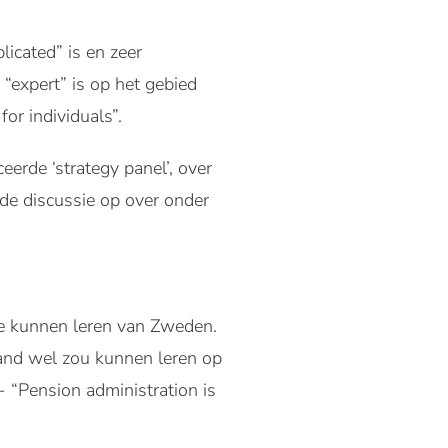
icated” is en zeer
 “expert” is op het gebied
or individuals”.
erde ‘strategy panel’, over
nde discussie op over onder
we kunnen leren van Zweden.
land wel zou kunnen leren op
 “Pension administration is