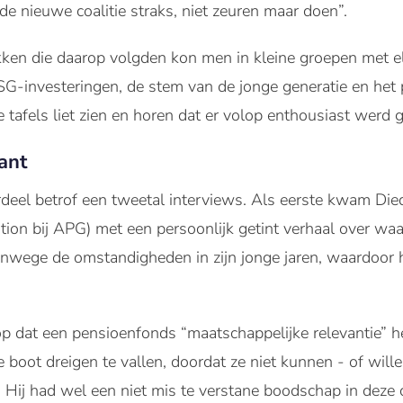
 de nieuwe coalitie straks, niet zeuren maar doen”.
kken die daarop volgden kon men in kleine groepen met e
ESG-investeringen, de stem van de jonge generatie en he
tafels liet zien en horen dat er volop enthousiast werd g
ant
eel betrof een tweetal interviews. Als eerste kwam Die
tion bij APG) met een persoonlijk getint verhaal over waa
wege de omstandigheden in zijn jonge jaren, waardoor hi
 dat een pensioenfonds “maatschappelijke relevantie” he
e boot dreigen te vallen, doordat ze niet kunnen - of will
 Hij had wel een niet mis te verstane boodschap in deze 