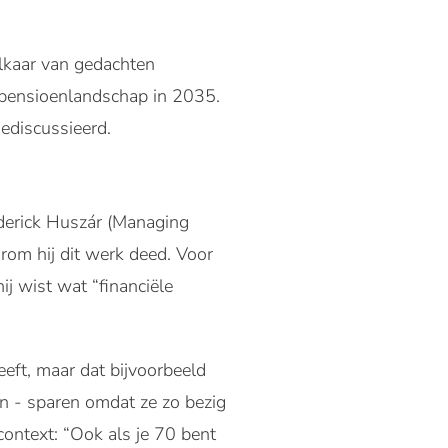
lkaar van gedachten
t pensioenlandschap in 2035.
ediscussieerd.
derick Huszár (Managing
rom hij dit werk deed. Voor
j wist wat “financiële
eft, maar dat bijvoorbeeld
en - sparen omdat ze zo bezig
context: “Ook als je 70 bent