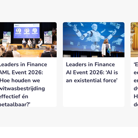
Leaders in Finance
Leaders in Finance
‘
AML Event 2026:
AI Event 2026: ‘AI is
e
‘Hoe houden we
an existential force’
e
witwasbestrijding
d
effectief én
H
betaalbaar?’
d