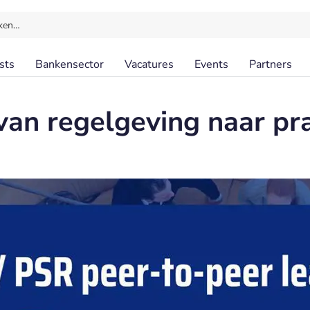
ken…
sts
Bankensector
Vacatures
Events
Partners
an regelgeving naar pra