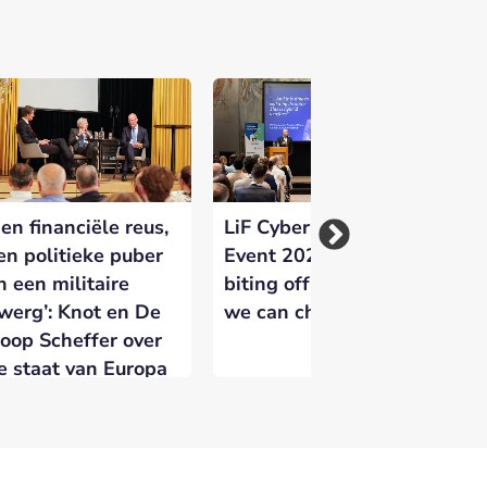
Een financiële reus,
LiF Cyber Security
Et
en politieke puber
Event 2026: ‘We are
ve
n een militaire
biting off more than
de
werg’: Knot en De
we can chew’
oop Scheffer over
e staat van Europa