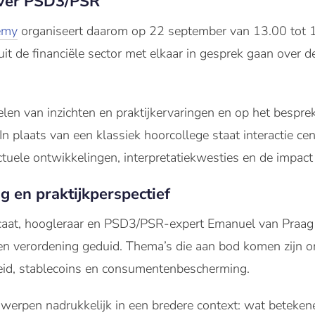
over PSD3/PSR
emy
organiseert daarom op 22 september van 13.00 tot 1
uit de financiële sector met elkaar in gesprek gaan over 
delen van inzichten en praktijkervaringen en op het bespr
n plaats van een klassiek hoorcollege staat interactie cen
ctuele ontwikkelingen, interpretatiekwesties en de impact
g en praktijkperspectief
caat, hoogleraar en PSD3/PSR-expert Emanuel van Praag 
n en verordening geduid. Thema’s die aan bod komen zijn 
heid, stablecoins en consumentenbescherming.
rwerpen nadrukkelijk in een bredere context: wat beteke