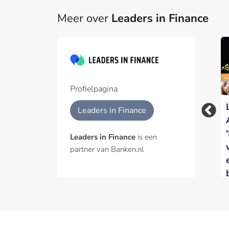
Meer over
Leaders in Finance
VU en Leaders in
Finance organiseren
AML
Actualiteitenmiddag
Profielpagina
voor FEC-
Van experimenteren
Leaders in Finance
professionals
naar implementeren:
AI Event van Leaders
Leaders in Finance
is een
in Finance focust op
partner van Banken.nl
schaalbare impact