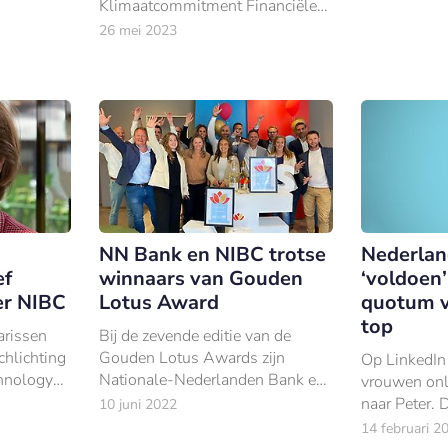
Klimaatcommitment Financiële
Sector. Elke bank publiceert een
26 mei 2023
eigen actieplan.
NN Bank en NIBC trotse
Nederlan
ef
winnaars van Gouden
‘voldoen’
er NIBC
Lotus Award
quotum v
top
rissen
Bij de zevende editie van de
hlichting
Gouden Lotus Awards zijn
Op LinkedIn
hnology
Nationale-Nederlanden Bank en
vrouwen on
aad van
NIBC met hun neus in de boter
naar Peter. 
10 juni 2022
 bank.
gevallen.
in Nederlan
14 februari 2