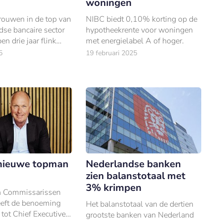
g
woningen
rouwen in de top van
NIBC biedt 0,10% korting op de
se bancaire sector
hypotheekrente voor woningen
en drie jaar flink
met energielabel A of hoger.
5
19 februari 2025
 nieuwe topman
Nederlandse banken
zien balanstotaal met
3% krimpen
n Commissarissen
eft de benoeming
Het balanstotaal van de dertien
 tot Chief Executive
grootste banken van Nederland