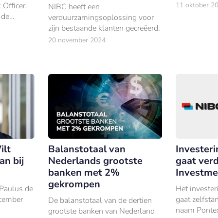
Officer en v
Officer.
11 oktober 2
NIBC heeft een
van Bestuur
 de
verduurzamingsoplossing voor
vonden
zijn bestaande klanten gecreëerd.
ie nog
20 november 2024
 blijft van
ilt
Balanstotaal van
Invester
an bij
Nederlands grootste
gaat verd
banken met 2%
Investme
gekrompen
 Paulus de
Het investe
ecember
gaat zelfsta
De balanstotaal van de dertien
naam Pontex
grootste banken van Nederland