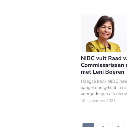
NIBC vult Raad v
Commissarissen 
met Leni Boeren
Haagse bank NIBC hee
aangekondigd dat Leni 
voorgedragen als nieuw
van de Raad van
10 september 2021
Commissarissen (RvC)