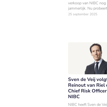
verkoop van NIBC nog
jammerlijk. Nu probeer
Blackstone het opnieuw
25 september 2025
op de puzzelstukjes laa
dit geen herhaling van z
Sven de Veij volg
Reinout van Riel 
Chief Risk Office
NIBC
NIBC heeft Sven de Vei