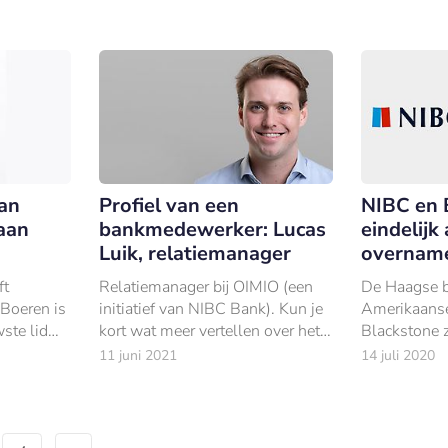
beursgenotee
die Peter he
CEO’s.
an
Profiel van een
NIBC en 
aan
bankmedewerker: Lucas
eindelijk
Luik, relatiemanager
overnam
ft
Relatiemanager bij OIMIO (een
De Haagse 
Boeren is
initiatief van NIBC Bank). Kun je
Amerikaanse
ste lid
kort wat meer vertellen over het
Blackstone z
label OIMIO van NIBC Bank?
over een ov
11 juni 2021
14 juli 2020
.
“OIMIO spreek je uit zonder i.
Reguliere aa
Dus als O-M-IO.
een prijs va
wat inclusie