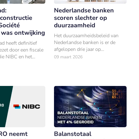
d:
Nederlandse banken
constructie
scoren slechter op
Société
duurzaamheid
 was ontwijking
Het duurzaamheidsbeleid van
Nederlandse banken is er de
 heeft definitief
afgelopen drie jaar op
ezet door een fiscale
achteruitgegaan.
die NIBC en het
09 maart 2026
été Générale in 2006
 optuigden.
Balanstotaal
RO neemt