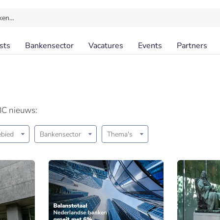
ken…
sts
Bankensector
Vacatures
Events
Partners
BC nieuws:
bied
Bankensector
Thema's