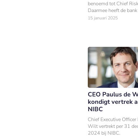
benoemd tot Chief Risk 
Daarmee heeft de bank
gewenste opvolger ge
15 januari 2025
van Reinout van Riel, d
wel tot 30 juni adviseur
de Raad van Bestuur.
CEO Paulus de W
kondigt vertrek a
NIBC
Chief Executive Officer
Wilt vertrekt per 31 d
2024 bij NIBC.