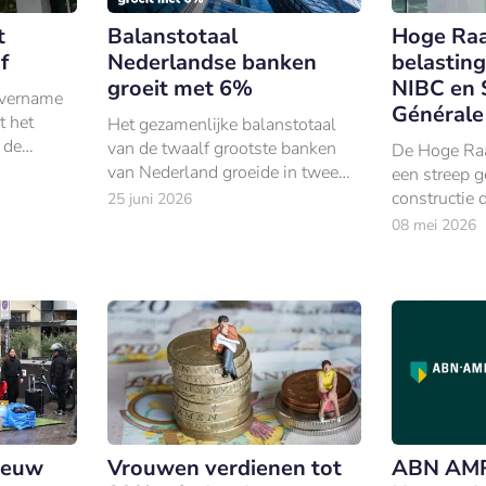
t
Balanstotaal
Hoge Raa
f
Nederlandse banken
belasting
groeit met 6%
NIBC en 
vername
Générale
t het
Het gezamenlijke balanstotaal
 de
van de twaalf grootste banken
De Hoge Raad
Haagse
van Nederland groeide in twee
een streep g
en
jaar tijd met circa 6%, tot €2.486
constructie 
25 juni 2026
van ABN
miljard. ING torent met €1.
Franse Soci
08 mei 2026
gezamenlijk
ieuw
Vrouwen verdienen tot
ABN AM