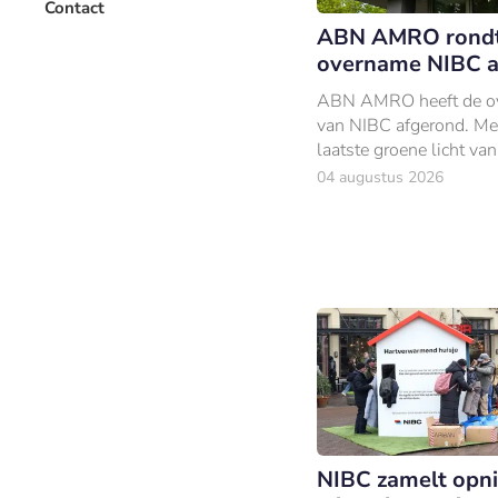
Contact
ABN AMRO rond
overname NIBC a
ABN AMRO heeft de o
van NIBC afgerond. Me
laatste groene licht van
toezichthouders is de 
04 augustus 2026
bank per 1 augustus e
dochteronderneming 
AMRO.
NIBC zamelt opn