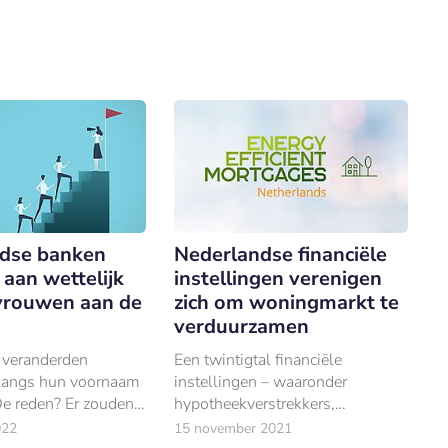
en Achmea Bank (-7%) nam de
balans ten opzichte van 201
dse banken
Nederlandse financiële
 aan wettelijk
instellingen verenigen
rouwen aan de
zich om woningmarkt te
verduurzamen
 veranderden
Een twintigtal financiële
langs hun voornaam
instellingen – waaronder
De reden? Er zouden
hypotheekverstrekkers,
d meer CEO’s (van
investeerders, dienstverlenende
022
15 november 2021