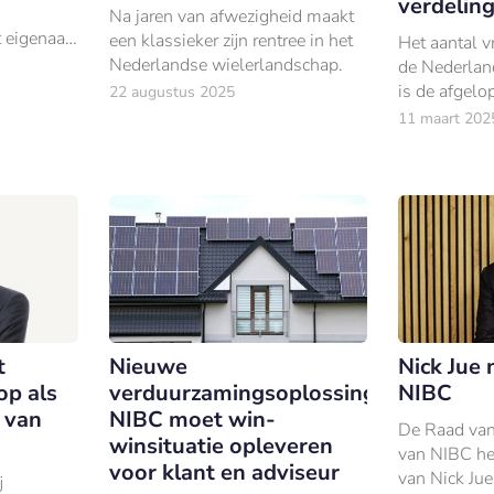
verdelin
Na jaren van afwezigheid maakt
t eigenaar
een klassieker zijn rentree in het
Het aantal v
. Een blik
Nederlandse wielerlandschap.
de Nederland
t zien dat
is de afgelop
22 augustus 2025
etten is.
gegroeid.
11 maart 202
t
Nieuwe
Nick Jue
op als
verduurzamingsoplossing
NIBC
r van
NIBC moet win-
De Raad va
winsituatie opleveren
van NIBC he
voor klant en adviseur
van Nick Jue
j