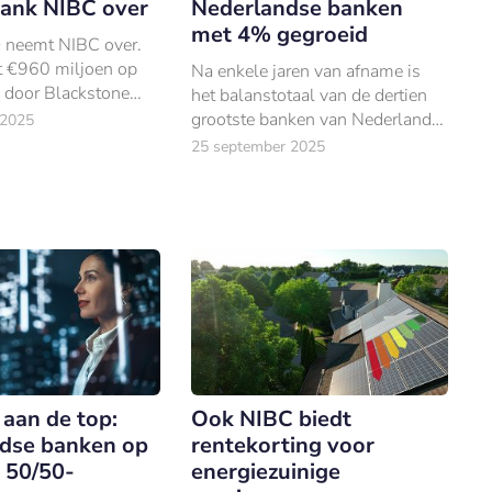
Nederlandse banken
ank NIBC over
met 4% gegroeid
eemt NIBC over.
t €960 miljoen op
Na enkele jaren van afname is
e door Blackstone
het balanstotaal van de dertien
rde Haagse
grootste banken van Nederland
 2025
 de grootste
weer eens toegenomen, en wel
25 september 2025
nds de nationalisatie
met 4%.
aan de top:
Ook NIBC biedt
dse banken op
rentekorting voor
 50/50-
energiezuinige