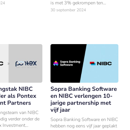
oorzitter van de Raad
is met 3% gekrompen ten
024
 aangekondigd.
opzichte van 2021.
30 september 2024
ingstak NIBC
Sopra Banking Software
er als Pontex
en NIBC verlengen 10-
nt Partners
jarige partnership met
vijf jaar
ringsteam van NIBC
ndig verder onder de
Sopra Banking Software en NIBC
 Investment
hebben nog eens vijf jaar geplakt