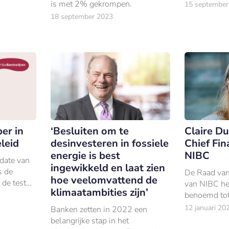
Partners.
is met 2% gekrompen.
15 september
18 september 2023
er in
‘Besluiten om te
Claire D
leid
desinvesteren in fossiele
Chief Fin
energie is best
NIBC
date van
ingewikkeld en laat zien
s de
De Raad va
hoe veelomvattend de
 de test
van NIBC he
klimaatambities zijn’
benoemd tot
Officer en l
12 januari 20
Banken zetten in 2022 een
Bestuur.
belangrijke stap in het