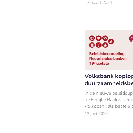
12 maart 2024
Volksbank koplop
duurzaamheidsbe
In de nieuwe beleidsup
de Eerlijke Bankwijzer i
Volksbank als beste uit
gekomen.
12 juni 2023