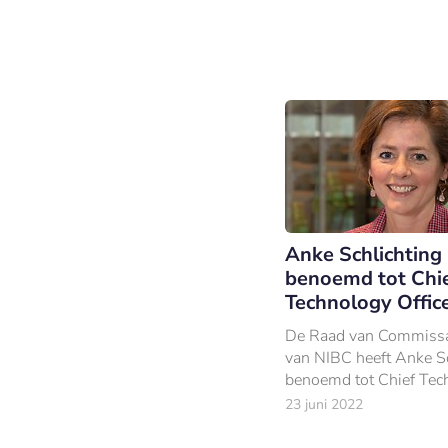
Anke Schlichting
benoemd tot Chi
Technology Offic
De Raad van Commissa
van NIBC heeft Anke Sc
benoemd tot Chief Tec
Officer en lid van de R
23 juni 2022
Bestuur van de Haagse