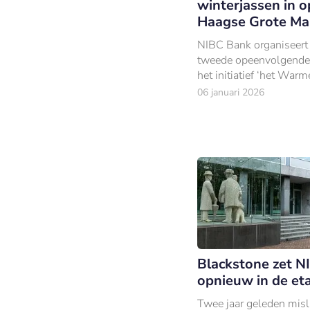
winterjassen in o
Haagse Grote Ma
NIBC Bank organiseert
tweede opeenvolgende
het initiatief ‘het Warm
Jassenhuisje’ op de Gr
06 januari 2026
in Den Haag.
Blackstone zet N
opnieuw in de et
Twee jaar geleden misl