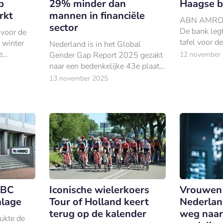
p
29% minder dan
Haagse b
rkt
mannen in financiële
ABN AMRO n
sector
De bank leg
 voor de
tafel voor d
 winter
Nederland is in het Global
gecontrolee
e
Gender Gap Report 2025 gezakt
12 november
zakenbank –
ote Markt
naar een bedenkelijke 43e plaats.
transactie si
Vooral op het gebied van
13 november 2025
in 2008.
economische kansen stagneert
de vooruitgang.
IBC
Iconische wielerkoers
Vrouwen 
alage
Tour of Holland keert
Nederlan
terug op de kalender
weg naar
ukte de