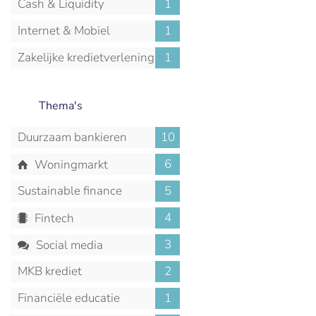
Cash & Liquidity
1
Management
Internet & Mobiel
1
Zakelijke kredietverlening
1
Thema's
Duurzaam bankieren
10
6
Woningmarkt
Sustainable finance
5
4
Fintech
3
Social media
MKB krediet
2
Financiële educatie
1