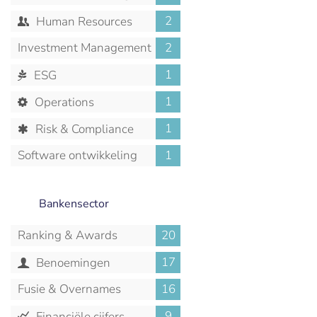
2
Human Resources
Investment Management
2
1
ESG
1
Operations
1
Risk & Compliance
Software ontwikkeling
1
Bankensector
Ranking & Awards
20
17
Benoemingen
Fusie & Overnames
16
9
Financiële cijfers