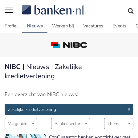
Profiel
Nieuws
Werken bij
Vacatures
Events
C
NIBC |
Nieuws | Zakelijke
kredietverlening
Een overzicht van NIBC nieuws:
Zakelijke kredietverlening
Vakgebied
Bankensector
Thema's
ConQuaestor: banken voorzichtiger met