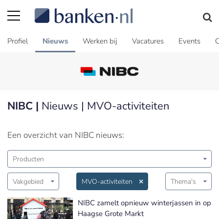
Profiel
Nieuws
Werken bij
Vacatures
Events
C
NIBC |
Nieuws | MVO-activiteiten
Een overzicht van NIBC nieuws:
Producten
Vakgebied
MVO-activiteiten
Thema's
NIBC zamelt opnieuw winterjassen in op
Haagse Grote Markt