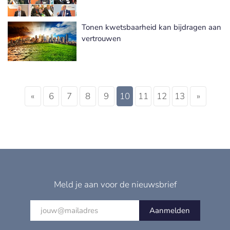
Tonen kwetsbaarheid kan bijdragen aan
vertrouwen
«
6
7
8
9
10
11
12
13
»
Meld je aan voor de nieuwsbrief
Aanmelden