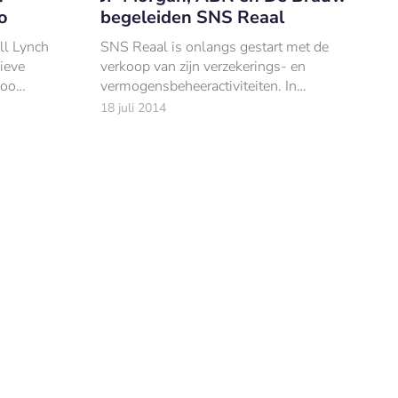
o
begeleiden SNS Reaal
ll Lynch
SNS Reaal is onlangs gestart met de
ieve
verkoop van zijn verzekerings- en
hoo
vermogensbeheeractiviteiten. In
 geplande
voorbereiding hierop zijn de banken J.P.
18 juli 2014