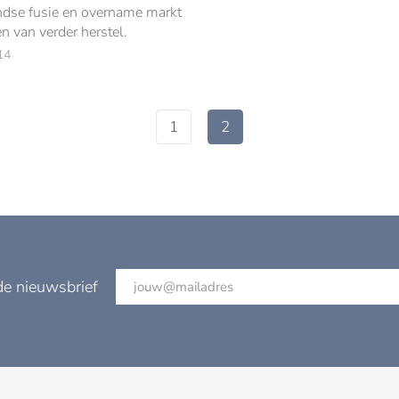
dse fusie en overname markt
n van verder herstel.
14
1
2
de nieuwsbrief