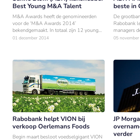
Best Young M&A Talent
beste in
M&A Awards heeft de genomineerden
De grootb
voor de ‘M&A Awards 2014’
Rabobank l
bekendgemaakt. In totaal zijn 12 young
managers de
professionals genomineerd voor de Best
dienstverlen
01 december 2014
05 november
Young Talent Award 2014.
Rabobank helpt VION bij
JP Morga
verkoop Oerlemans Foods
overname
verder
Begin maart besloot voedselgigant VION