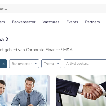
ken…
sts
Bankensector
Vacatures
Events
Partners
na 2
het gebied van Corporate Finance / M&A:
Bankensector
Thema