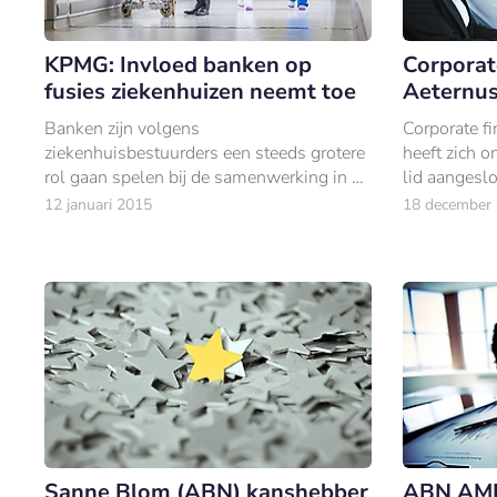
KPMG: Invloed banken op
Corporat
fusies ziekenhuizen neemt toe
Aeternus
Banken zijn volgens
Corporate fi
ziekenhuisbestuurders een steeds grotere
heeft zich 
rol gaan spelen bij de samenwerking in de
lid aangesl
ziekenhuissector, veel meer dan
wereldwijd
12 januari 2015
18 december
verzekeraars.
het gebied v
en
Sanne Blom (ABN) kanshebber
ABN AMR