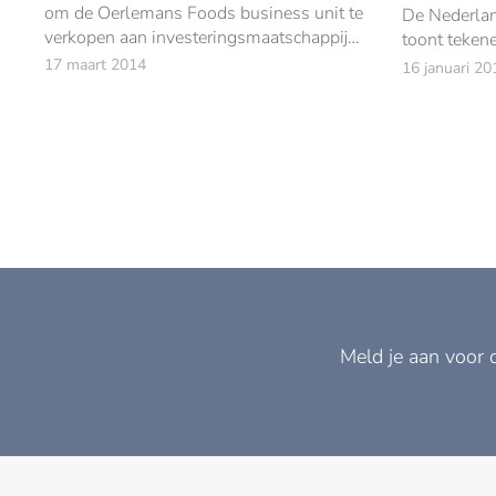
om de Oerlemans Foods business unit te
De Nederlan
verkopen aan investeringsmaatschappij
toont tekene
H2 Equity Partners.
17 maart 2014
16 januari 20
Meld je aan voor 