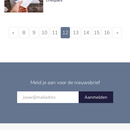
«
8
9
10
11
12
13
14
15
16
»
Meld je aan voor de nieuwsbrief
Aanmelden