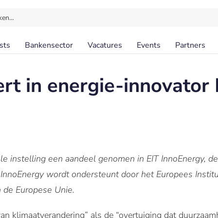
ken…
sts
Bankensector
Vacatures
Events
Partners
rt in energie-innovator 
iële instelling een aandeel genomen in EIT InnoEnergy, d
 InnoEnergy wordt ondersteunt door het Europees Institu
n de Europese Unie.
an klimaatverandering” als de “overtuiging dat duurzaam