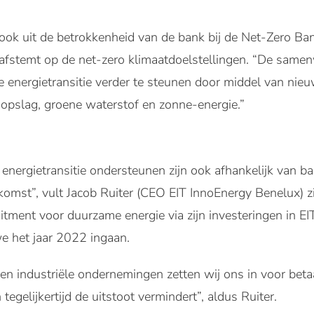
 ook uit de betrokkenheid van de bank bij de Net-Zero Ba
e afstemt op de net-zero klimaatdoelstellingen. “De same
e energietransitie verder te steunen door middel van nie
jopslag, groene waterstof en zonne-energie.”
energietransitie ondersteunen zijn ook afhankelijk van ba
komst”, vult Jacob Ruiter (CEO EIT InnoEnergy Benelux) z
tment voor duurzame energie via zijn investeringen in EI
e het jaar 2022 ingaan.
en industriële ondernemingen zetten wij ons in voor beta
tegelijkertijd de uitstoot vermindert”, aldus Ruiter.