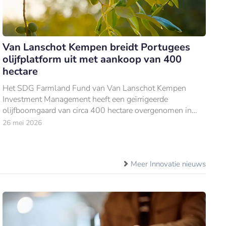
Van Lanschot Kempen breidt Portugees
olijfplatform uit met aankoop van 400
hectare
Het SDG Farmland Fund van Van Lanschot Kempen
Investment Management heeft een geïrrigeerde
olijfboomgaard van circa 400 hectare overgenomen in
Faro do Alentejo, in de Portugese Alqueva-regio.
26 mei 2026
Meer Innovatie nieuws