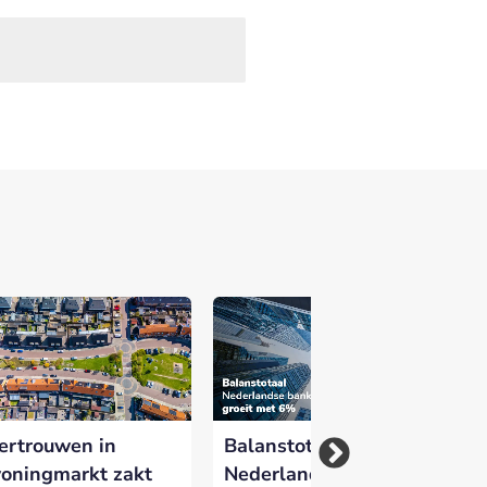
ertrouwen in
Balanstotaal
Sj
oningmarkt zakt
Nederlandse banken
ni