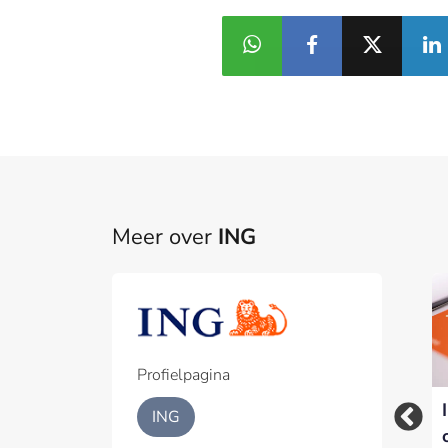
Meer over
ING
België verkoopt
Rabobank is de
20%-belang in
meest geliefde app
Belfius, Rabobank en
van Nederland, vier
ING genoemd als
financiële apps in de
Profielpagina
kanshebbers
top tien
ING