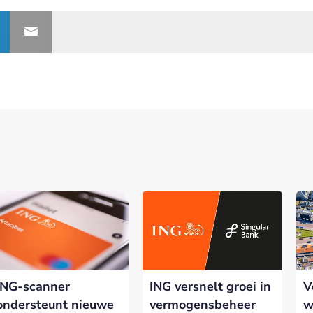
ING-scanner
ING versnelt groei in
V
ondersteunt nieuwe
vermogensbeheer
w