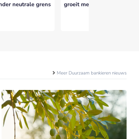
nder neutrale grens
groeit met 6%
Wh
Ne
Meer Duurzaam bankieren nieuws