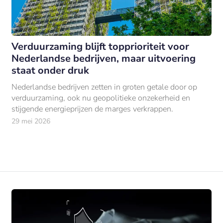
Verduurzaming blijft topprioriteit voor
Nederlandse bedrijven, maar uitvoering
staat onder druk
Nederlandse bedrijven zetten in groten getale door op
verduurzaming, ook nu geopolitieke onzekerheid en
stijgende energieprijzen de marges verkrappen.
29 mei 2026