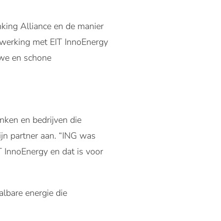
nking Alliance en de manier
nwerking met EIT InnoEnergy
uwe en schone
nken en bedrijven die
ijn partner aan. “ING was
T InnoEnergy en dat is voor
albare energie die