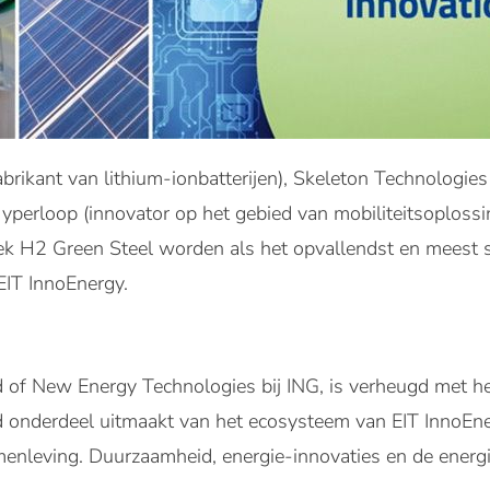
abrikant van lithium-ionbatterijen), Skeleton Technologie
yperloop (innovator op het gebied van mobiliteitsoplossi
riek H2 Green Steel worden als het opvallendst en meest 
 EIT InnoEnergy.
of New Energy Technologies bij ING, is verheugd met het 
 onderdeel uitmaakt van het ecosysteem van EIT InnoEne
enleving. Duurzaamheid, energie-innovaties en de energie