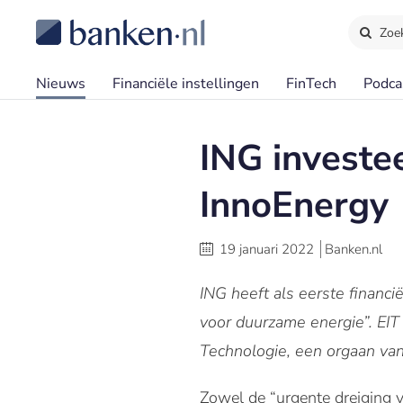
Zoe
Nieuws
Financiële instellingen
FinTech
Podca
ING investee
InnoEnergy
19 januari 2022
Banken.nl
ING heeft als eerste financ
voor duurzame energie”. EIT
Technologie, een orgaan va
Zowel de “urgente dreiging v