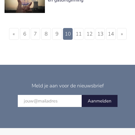
«
6
7
8
9
10
11
12
13
14
»
Meld je aan voor de nieuwsbrief
Aanmelden