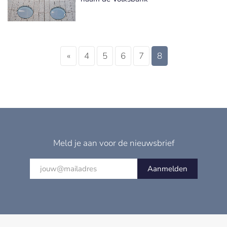
«
4
5
6
7
8
Meld je aan voor de nieuwsbrief
Aanmelden