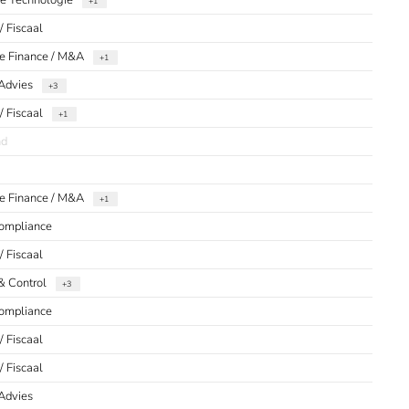
ie Technologie
+1
 / Fiscaal
e Finance / M&A
+1
Advies
+3
 / Fiscaal
+1
nd
e Finance / M&A
+1
Compliance
 / Fiscaal
& Control
+3
Compliance
 / Fiscaal
 / Fiscaal
Advies