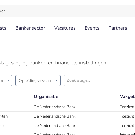
ken…
sts
Bankensector
Vacatures
Events
Partners
ages bij bij banken en financiële instellingen.
am
Opleidingsniveau
Organisatie
Vakgeb
De Nederlandsche Bank
Toezicht
rkten
De Nederlandsche Bank
Toezicht
mie
De Nederlandsche Bank
Toezicht