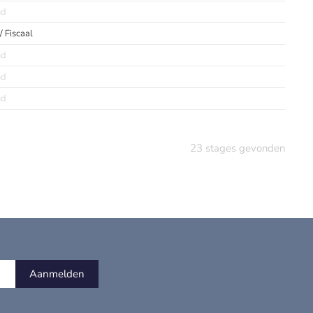
nd
 / Fiscaal
nd
nd
nd
23
stages gevonden
Aanmelden