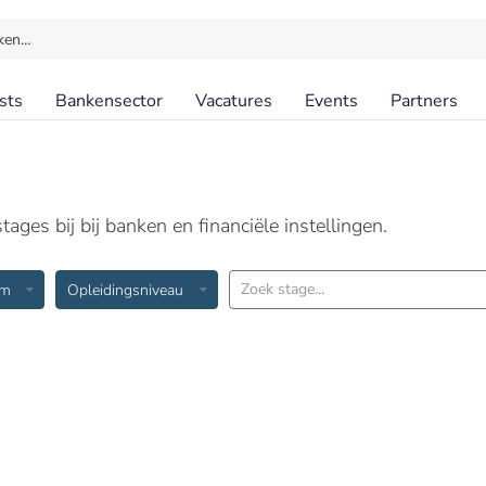
ken…
sts
Bankensector
Vacatures
Events
Partners
ages bij bij banken en financiële instellingen.
am
Opleidingsniveau