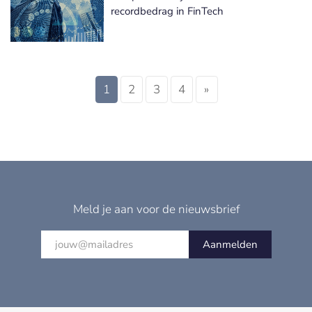
recordbedrag in FinTech
1
2
3
4
»
Meld je aan voor de nieuwsbrief
Aanmelden