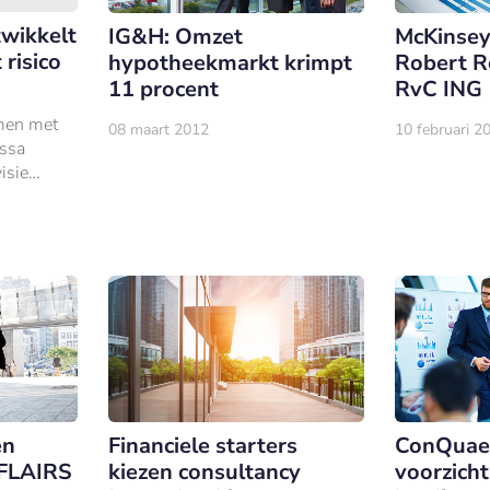
twikkelt
IG&H: Omzet
McKinsey
 risico
hypotheekmarkt krimpt
Robert Re
11 procent
RvC ING
amen met
08 maart 2012
10 februari 2
ssa
isie
ied van
gement.
en
Financiele starters
ConQuaes
 FLAIRS
kiezen consultancy
voorzich