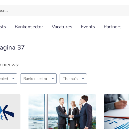
ken…
sts
Bankensector
Vacatures
Events
Partners
Pagina 37
G nieuws:
bied
Bankensector
Thema's