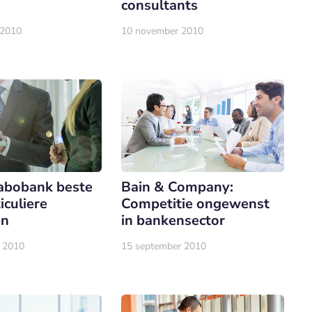
consultants
 2010
10 november 2010
abobank beste
Bain & Company:
iculiere
Competitie ongewenst
en
in bankensector
 2010
15 september 2010