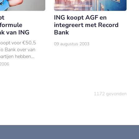
pt
ING koopt AGF en
eformule
integreert met Record
k van ING
Bank
oopt voor €50,5
09 augustus 2003
io Bank over van
artijen hebben
iertoe een
2006
m of Understanding
rklaring) getekend.
1172
gevonden