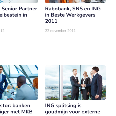
 Senior Partner
Rabobank, SNS en ING
ibestein in
in Beste Werkgevers
2011
012
22 november 2011
tor: banken
ING splitsing is
tiger met MKB
goudmijn voor externe