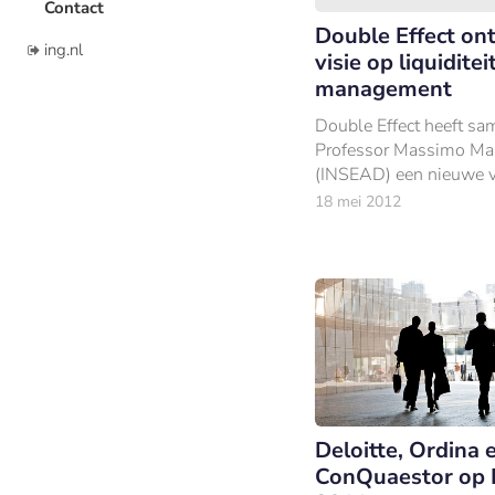
Contact
Double Effect on
ing.nl
visie op liquiditeit
management
Double Effect heeft s
Professor Massimo Ma
(INSEAD) een nieuwe v
uitgebracht op het geb
18 mei 2012
liquiditeit risico mana
Deloitte, Ordina 
ConQuaestor op