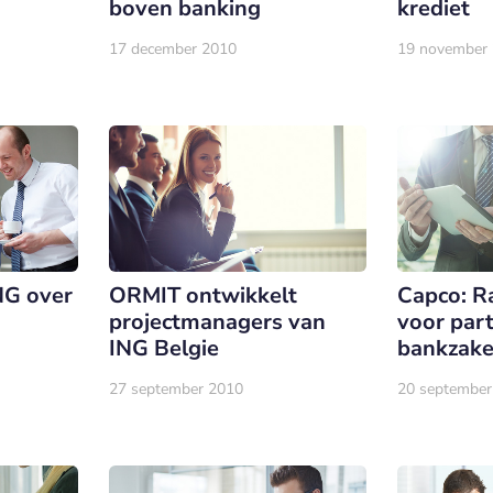
boven banking
krediet
17 december 2010
19 november
ING over
ORMIT ontwikkelt
Capco: R
projectmanagers van
voor part
ING Belgie
bankzak
27 september 2010
20 september