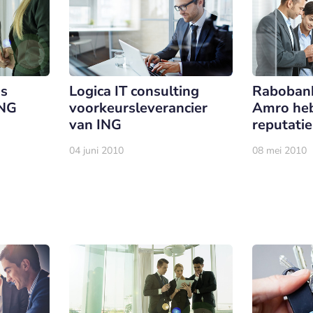
us
Logica IT consulting
Rabobank
ING
voorkeursleverancier
Amro heb
van ING
reputatie
04 juni 2010
08 mei 2010