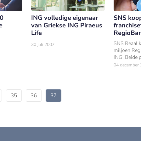
SNS koo
10
ING volledige eigenaar
franchis
e
van Griekse ING Piraeus
RegioBan
Life
SNS Reaal k
30 juli 2007
miljoen Reg
ING. Beide p
vanmorgen h
04 december 
´Memorandu
´ (intentieve
35
36
37