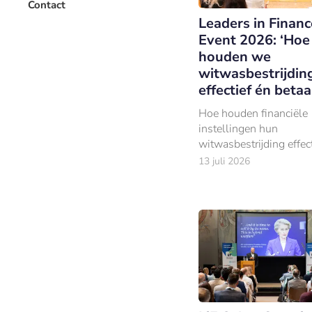
Contact
Leaders in Finan
Event 2026: ‘Hoe
houden we
witwasbestrijdin
effectief én betaa
Hoe houden financiële
instellingen hun
witwasbestrijding effect
zonder dat de kosten u
13 juli 2026
lopen? Die vraag staat 
op het Leaders in Fin
Event 2026, dat op do
oktober plaatsvindt.