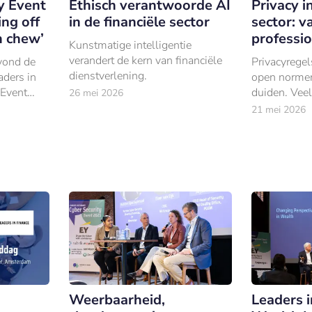
y Event
Ethisch verantwoorde AI
Privacy i
ing off
in de financiële sector
sector: v
n chew’
professio
Kunstmatige intelligentie
verandert de kern van financiële
vond de
Privacyrege
dienstverlening.
aders in
open normen a
 Event
duiden. Veel
26 mei 2026
ontinenten
simpele bas
21 mei 2026
‘persoonsge
nog altijd ee
Weerbaarheid,
Leaders i