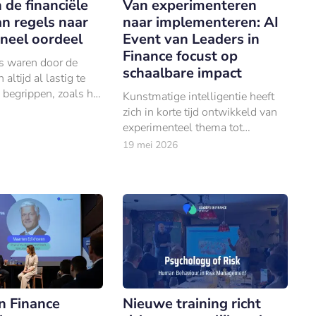
n de financiële
Van experimenteren
an regels naar
naar implementeren: AI
neel oordeel
Event van Leaders in
Finance focust op
ls waren door de
schaalbare impact
ltijd al lastig te
 begrippen, zoals het
Kunstmatige intelligentie heeft
isbegrip
zich in korte tijd ontwikkeld van
gevens’, ontberen
experimenteel thema tot
nduidige uitleg.
strategische prioriteit binnen de
19 mei 2026
financiële sector.
n Finance
Nieuwe training richt