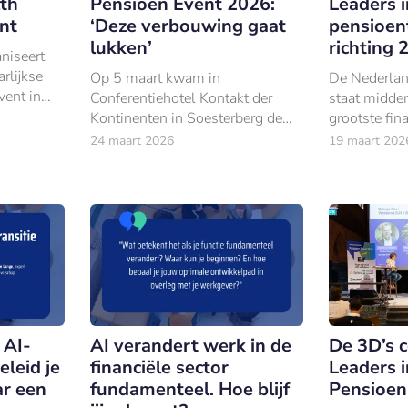
th
Pensioen Event 2026:
Leaders i
nt
‘Deze verbouwing gaat
pensioent
lukken’
richting 
niseert
rlijkse
Op 5 maart kwam in
De Nederlan
ent in
Conferentiehotel Kontakt der
staat midden
n in
Kontinenten in Soesterberg de
grootste fina
Nederlandse pensioenwereld
24 maart 2026
19 maart 202
samen voor de derde editie van
het Leaders in Finance Pensioen
Event.
 AI-
AI verandert werk in de
De 3D’s c
eleid je
financiële sector
Leaders i
r een
fundamenteel. Hoe blijf
Pensioen