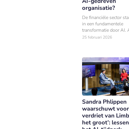
AI-gedreven
organisatie?
De financiële sector st
in een fundamentele
transformatie door AI. 
cognitieve taken sneller
25 februari 2026
goedkoper, schaalbaar
uitvoeren. Daarmee raa
volledige cognitieve wo
Sandra Phlippen
waarschuwt voor
verdriet van Limb
het groot’: lesse