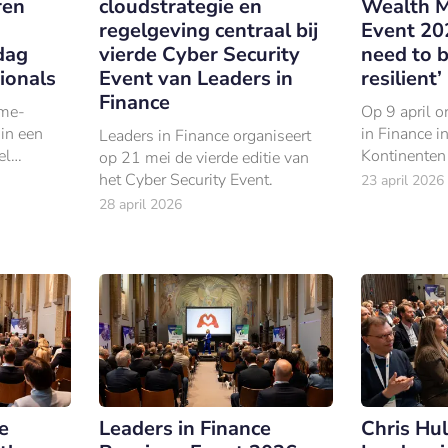
ren
cloudstrategie en
Wealth 
regelgeving centraal bij
Event 202
dag
vierde Cyber Security
need to 
ionals
Event van Leaders in
resilient’
Finance
ime-
Op 9 april o
 in een
in Finance i
Leaders in Finance organiseert
el
Kontinenten 
op 21 mei de vierde editie van
derde editie
het Cyber Security Event.
23 april 2026
Management
28 april 2026
e
Leaders in Finance
Chris Hu