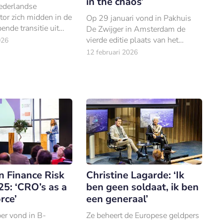
in the chaos’
Nederlandse
or zich midden in de
Op 29 januari vond in Pakhuis
ende transitie uit
De Zwijger in Amsterdam de
denis bevindt, staan
vierde editie plaats van het
026
voor de uitdaging
Sustainable Leaders in Finance-
12 februari 2026
 houden in een
event.
chtenveld.
n Finance Risk
Christine Lagarde: ‘Ik
5: ‘CRO’s as a
ben geen soldaat, ik ben
rce’
een generaal’
er vond in B-
Ze beheert de Europese geldpers