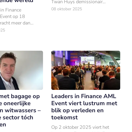
ende wereld
Twan Huys demissionair
minister van Financiën Eelco
08 oktober 2025
in Finance
Heinen aan de tand voor de
Event op 18
interviewreeks ‘College Leaders
racht meer dan
in Finance’.
025
rofessionals samen
n blik in de
 werpen: welke
 relevant voor het
met bagage op
Leaders in Finance AML
e oneerlijke
Event viert lustrum met
en witwassers –
blik op verleden en
 sector tóch
toekomst
en
Op 2 oktober 2025 viert het