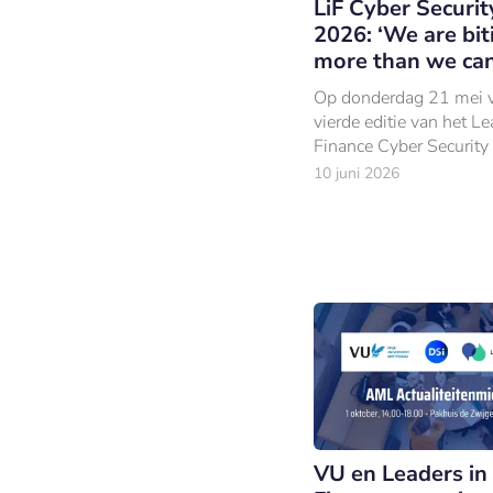
LiF Cyber Securit
2026: ‘We are bit
more than we ca
Op donderdag 21 mei 
vierde editie van het Le
Finance Cyber Security
plaats in Kontakt der K
10 juni 2026
in Soesterberg.
VU en Leaders in