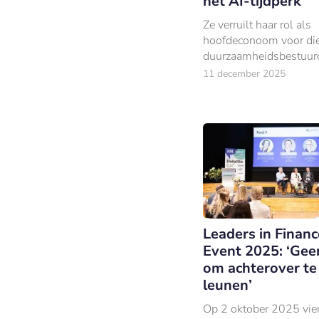
het AI-tijdperk
Ze verruilt haar rol als
hoofdeconoom voor di
duurzaamheidsbestuurd
haar blik blijft gericht 
11 december 2025
verbanden.
Leaders in Finan
Event 2025: ‘Geen
om achterover te
leunen’
Op 2 oktober 2025 vie