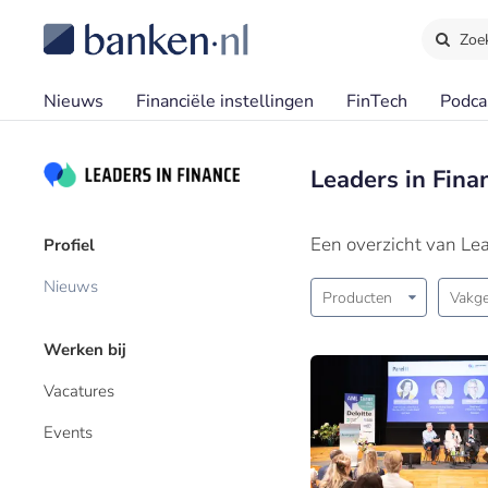
Zoe
Nieuws
Financiële instellingen
FinTech
Podca
Leaders in Fina
Een overzicht van Lea
Profiel
Nieuws
Producten
Vakge
Werken bij
Vacatures
Events