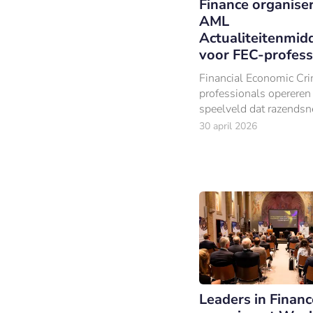
Finance organise
AML
Actualiteitenmid
voor FEC-profess
Financial Economic Cr
professionals opereren
speelveld dat razendsn
verandert.
30 april 2026
Leaders in Financ