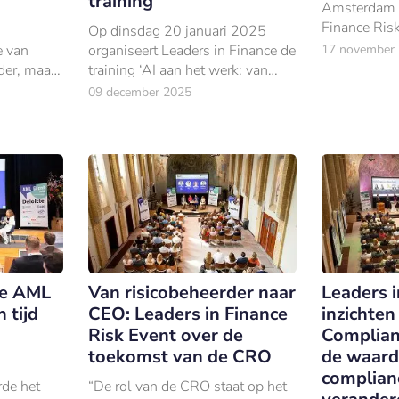
training
Amsterdam h
Finance Risk
Op dinsdag 20 januari 2025
evenement s
e van
organiseert Leaders in Finance de
17 november
van risicobe
er, maar
training ‘AI aan het werk: van
evoluerende
op de grote
inzicht naar impact’ in
09 december 2025
Amsterdam.
ce AML
Van risicobeheerder naar
Leaders i
 tijd
CEO: Leaders in Finance
inzichten
Risk Event over de
Complian
toekomst van de CRO
de waard
complianc
rde het
“De rol van de CRO staat op het