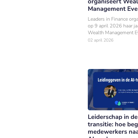
organiseert Weal
Management Eve
Leaders in Finance orga
op 9 april 2026 haar jaa
Wealth Management Ev
Kontakt der Kontinente
02 april 2026
Soesterberg.
Leiderschap in de
transitie: hoe beg
medewerkers naa