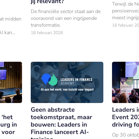
jij relevant?
Terwijl de 
pensioensect
De financiële sector staat aan de
meest ingrijp
vooravond van een ingrijpende
aat midden
haar geschie
transformatie.
16 februari 2
bestuurders 
AI kan
18 februari 2026
om koers te
,
complex kra
der
kt het de
rkforce.
Geen abstracte
Leaders i
 ‘het
toekomstpraat, maar
Event 202
urg in
bouwen: Leaders in
driving fo
n voor
Finance lanceert AI-
Op 30 oktob