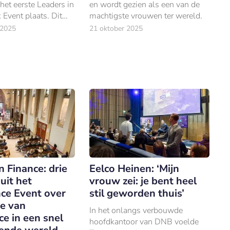
et eerste Leaders in
en wordt gezien als een van de
 Event plaats. Dit
machtigste vrouwen ter wereld.
tond in het teken
 2025
21 oktober 2025
heer en de
 functie van CRO’s.
n Finance: drie
Eelco Heinen: ‘Mijn
 uit het
vrouw zei: je bent heel
ce Event over
stil geworden thuis’
e van
In het onlangs verbouwde
e in een snel
hoofdkantoor van DNB voelde