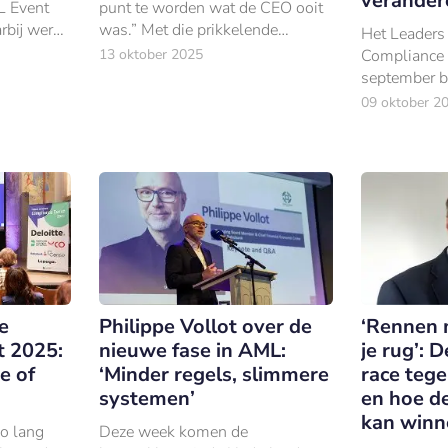
verander
L Event
punt te worden wat de CEO ooit
arbij werd
was.” Met die prikkelende
Het Leaders 
elopen
stelling zet Owen Strijland van
13 oktober 2025
Compliance 
uit werd
Protiviti de toon voor het Leaders
september b
wachten
in Finance Risk Event.
honderd
09 oktober 2
compliancep
om samen ee
toekomst te
thema’s zijn
vakgebie
e
Philippe Vollot over de
‘Rennen 
t 2025:
nieuwe fase in AML:
je rug’: D
e of
‘Minder regels, slimmere
race teg
systemen’
en hoe de
kan winn
o lang
Deze week komen de