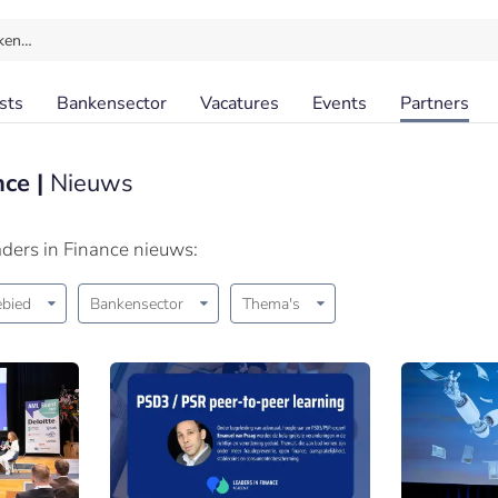
ken…
sts
Bankensector
Vacatures
Events
Partners
nce |
Nieuws
ders in Finance nieuws:
bied
Bankensector
Thema's