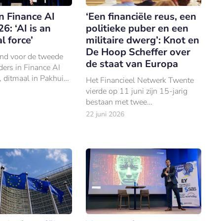
n Finance AI
‘Een financiële reus, een
6: ‘AI is an
politieke puber en een
l force’
militaire dwerg’: Knot en
De Hoop Scheffer over
ond voor de tweede
de staat van Europa
ders in Finance AI
, ditmaal in Pakhuis
Het Financieel Netwerk Twente
in Amsterdam.
vierde op 11 juni zijn 15-jarig
bestaan met twee
zwaargewichten op het podium:
22 juni 2026
oud-NAVO-chef Jaap de Hoop
Scheffer en oud-DNB-president
Klaas Knot.