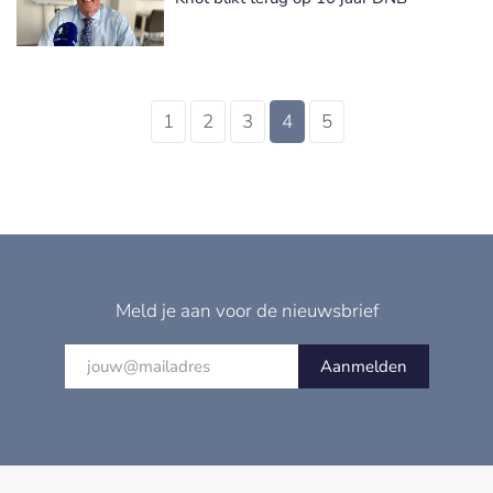
1
2
3
4
5
Meld je aan voor de nieuwsbrief
Aanmelden