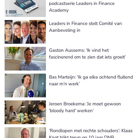
podcastserie Leaders in Finance
Academy
Leaders in Finance stelt Comité van
Aanbeveling in
Gaston Aussems: ‘Ik vind het
fascinerend om te zien dat iets groeit’
Bas Marteijn: ‘Ik ga elke ochtend fluitend
naar m’n werk’
Jeroen Broekema: ‘Je moet gewoon
'bloody hard' werken’
‘Rondlopen met rechte schouders’: Klaas
Knot blikt terug op 10 jaar DNB