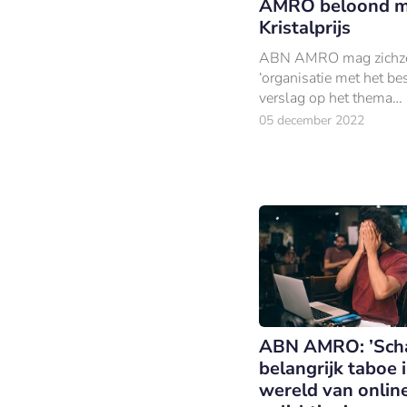
AMRO beloond m
Kristalprijs
ABN AMRO mag zichze
‘organisatie met het b
verslag op het thema
mensenrechten 2022’ 
05 december 2022
ABN AMRO: ’Sch
belangrijk taboe 
wereld van onlin