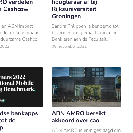
O verdelen
hoogleraar af bij
e Cashcow
Rijksuniversiteit
Groningen
en ASN Impact
Sandra Phlippen is benoemd tot
jn de trotse winnaars
bijzonder hoogleraar Duurzaam
e duurzame Cashcow
Bankieren aan de Faculteit
Economie en Bedrijfskunde van
 2022
08 november 2022
de Rijksuniversiteit Groningen.
dse bankapps
ABN AMRO bereikt
tot de
akkoord over cao
p
ABN AMRO is er in geslaagd om