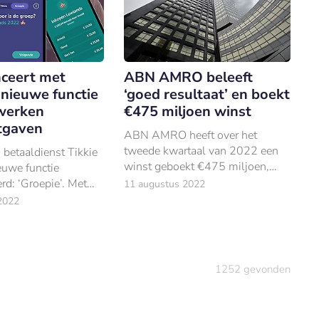
nceert met
ABN AMRO beleeft
 nieuwe functie
‘goed resultaat’ en boekt
werken
€475 miljoen winst
tgaven
ABN AMRO heeft over het
tweede kwartaal van 2022 een
etaaldienst Tikkie
winst geboekt €475 miljoen,
euwe functie
ruim €80 miljoen meer dan
rd: ‘Groepie’. Met
11 augustus 2022
dezelfde periode vorig jaar.
 functie kunnen
2022
bruikers
ven bijhouden en
1252
gevonden