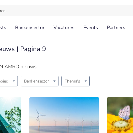
ken…
sts
Bankensector
Vacatures
Events
Partners
euws | Pagina 9
BN AMRO nieuws:
bied
Bankensector
Thema's