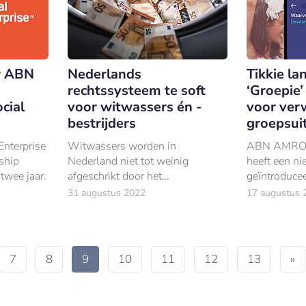
r ABN
Nederlands
Tikkie la
rechtssysteem te soft
‘Groepie’
cial
voor witwassers én -
voor ver
bestrijders
groepsui
nterprise
Witwassers worden in
ABN AMRO b
ship
Nederland niet tot weinig
heeft een ni
twee jaar.
afgeschrikt door het
geïntroducee
rechtssysteem.
deze nieuwe
31 augustus 2022
17 augustus 
meerdere ge
groepsuitga
verrekenen.
7
8
9
10
11
12
13
»