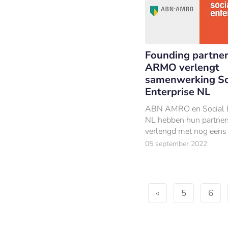
Founding partne
ARMO verlengt
samenwerking So
Enterprise NL
ABN AMRO en Social E
NL hebben hun partner
verlengd met nog eens 
05 september 2022
«
5
6