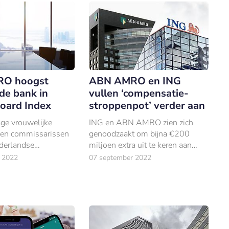
O hoogst
ABN AMRO en ING
de bank in
vullen ‘compensatie-
oard Index
stroppenpot’ verder aan
ge vrouwelijke
ING en ABN AMRO zien zich
 en commissarissen
genoodzaakt om bijna €200
ederlandse
miljoen extra uit te keren aan
emingen is het
klanten die in het verleden te
 2022
07 september 2022
aar opnieuw
veel rente hebben betaald op hun
doorlopend krediet.