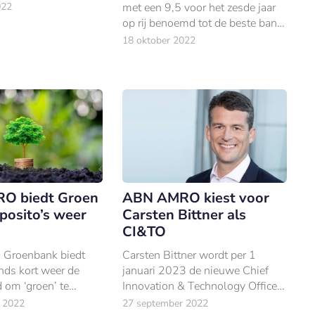
kt dat de huidig
022
met een 9,5 voor het zesde jaar
aas Gerard Penning
op rij benoemd tot de beste bank
ber 2022 in goed
van Nederland.
18 oktober 2022
ekt.
O biedt Groen
ABN AMRO kiest voor
posito’s weer
Carsten Bittner als
CI&TO
roenbank biedt
Carsten Bittner wordt per 1
nds kort weer de
januari 2023 de nieuwe Chief
 om ‘groen’ te
Innovation & Technology Officer
een zogeheten Groen
en lid van de Executive Board
 2022
27 september 2022