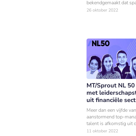
bekendgemaakt dat spa
binnenkort weer rente
26 oktober 2022
over hun spaargeld.
MT/Sprout NL 50 
met leiderschaps
uit financiële sec
Meer dan een vijfde van
aanstormend top-man
talent is afkomstig uit 
financiële sector.
11 oktober 2022