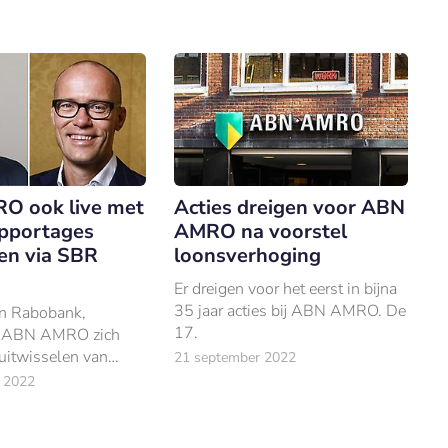
ito.
van ABN AMRO.
O ook live met
Acties dreigen voor ABN
apportages
AMRO na voorstel
len via SBR
loonsverhoging
Er dreigen voor het eerst in bijna
35 jaar acties bij ABN AMRO. De
n Rabobank,
17.
t ABN AMRO zich
uitwisselen van
21 september 2022
ortages volgens SBR-
 2022
.