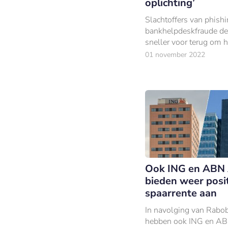
oplichting’
Slachtoffers van phishi
bankhelpdeskfraude de
sneller voor terug om 
verhaal te delen dan sl
01 november 2022
van traditionelere vor
criminaliteit.
Ook ING en AB
bieden weer posi
spaarrente aan
In navolging van Rabo
hebben ook ING en 