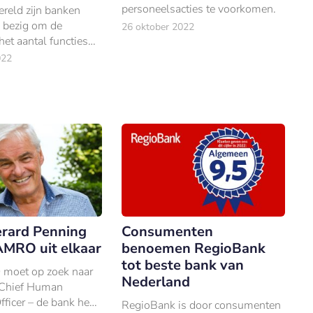
personeelsacties te voorkomen.
ereld zijn banken
k bezig om de
26 oktober 2022
het aantal functies
aalapps te
022
rard Penning
Consumenten
MRO uit elkaar
benoemen RegioBank
tot beste bank van
oet op zoek naar
Nederland
 Chief Human
ficer – de bank heeft
RegioBank is door consumenten