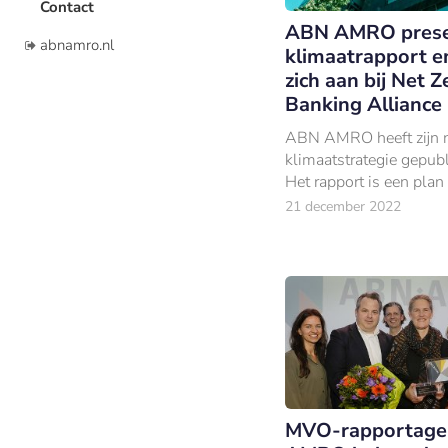
Contact
ABN AMRO prese
abnamro.nl
klimaatrapport en
zich aan bij Net Z
Banking Alliance
ABN AMRO heeft zijn 
klimaatstrategie gepubl
Het rapport is een plan
aanpak en omvat de pri
21 december 2022
prioriteiten en belangrij
uitgangspunten van de
MVO-rapportag