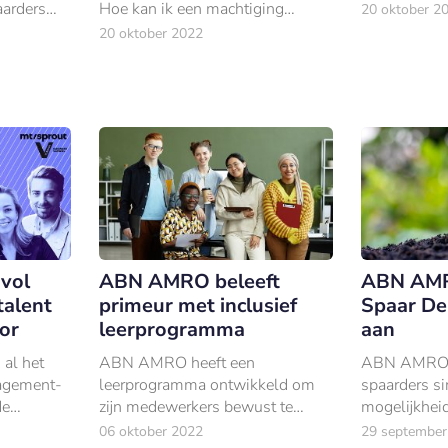
bekendgemaa
arders
Hoe kan ik een machtiging
20 oktober 2
personeelsb
 ontvangen
aanvragen en wat moet ik doen
20 oktober 2022
per 1 decem
als mijn partner overlijdt”? Voor
overleg vertr
de ruim drie miljoen
Nederlanders in kwetsbare po
vol
ABN AMRO beleeft
ABN AMR
talent
primeur met inclusief
Spaar De
tor
leerprogramma
aan
 al het
ABN AMRO heeft een
ABN AMRO G
agement-
leerprogramma ontwikkeld om
spaarders si
de
zijn medewerkers bewust te
mogelijkheid
maken van vaak onbewuste
sparen via 
06 oktober 2022
29 september