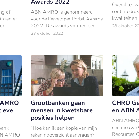
Awards 2022
Overal ter w
continu dru
ng of
ABN AMRO is genomineerd
kwaliteit en 
inzen er
voor de Developer Portal Awards
van hun bet
hun
2022. De awards vormen een
28 oktober 2
verbeteren.
achtoffers
heus feestje voor API-experts en
28 oktober 2022
men van
-liefhebbers.
N AMRO
Grootbanken gaan
CHRO Ge
tieve
mensen in kwetsbare
en ABN A
posities helpen
ABN AMRO m
een nieuwe
bank
“Hoe kan ik een kopie van mijn
Resources Of
ABN AMRO
rekeningoverzicht aanvragen?