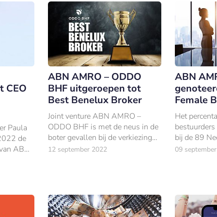
ABN AMRO – ODDO
ABN AMR
ot CEO
BHF uitgeroepen tot
genoteer
Best Benelux Broker
Female B
Joint venture ABN AMRO –
Het percenta
ODDO BHF is met de neus in de
bestuurders
er Paula
boter gevallen bij de verkiezingen
bij de 89 N
 2022 de
van de zakelijke uitgever
beursondern
r van ABN
12 september 2022
09 september
Institutional Invester.
afgelopen j
AAV).
gestegen.