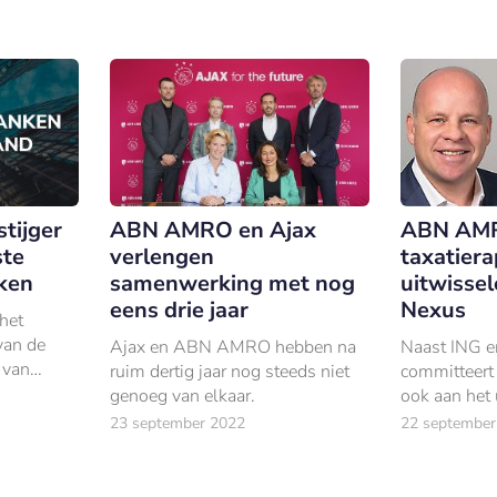
vooroordelen én ze te trainen op
Spaar Depos
inclusief gedrag.
stijger
ABN AMRO en Ajax
ABN AMR
ste
verlengen
taxatier
ken
samenwerking met nog
uitwisse
eens drie jaar
Nexus
 het
van de
Ajax en ABN AMRO hebben na
Naast ING e
 van
ruim dertig jaar nog steeds niet
committeer
; bij BNG
genoeg van elkaar.
ook aan het 
k (-4%)
taxatierapp
23 september 2022
22 september
) nam de
standaarden
n 201