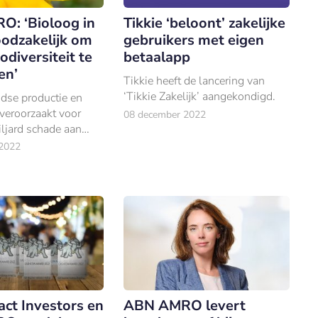
: ‘Bioloog in
Tikkie ‘beloont’ zakelijke
oodzakelijk om
gebruikers met eigen
odiversiteit te
betaalapp
en’
Tikkie heeft de lancering van
‘Tikkie Zakelijk’ aangekondigd.
dse productie en
veroorzaakt voor
08 december 2022
ljard schade aan
t.
2022
ct Investors en
ABN AMRO levert