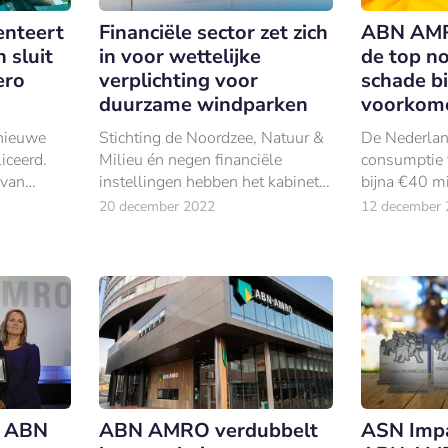
nteert
Financiële sector zet zich
ABN AMRO
 sluit
in voor wettelijke
de top n
ero
verplichting voor
schade bi
duurzame windparken
voorkom
nieuwe
Stichting de Noordzee, Natuur &
De Nederlan
iceerd.
Milieu én negen financiële
consumptie 
 van
instellingen hebben het kabinet
bijna €40 mi
ncipes,
middels een open brief
biodiversitei
20 december 2022
12 december 
kste
opgeroepen om
 bank.
natuurversterkend en –
beschermend bouwen via
tenders de minimale stand
e ABN
ABN AMRO verdubbelt
ASN Impa