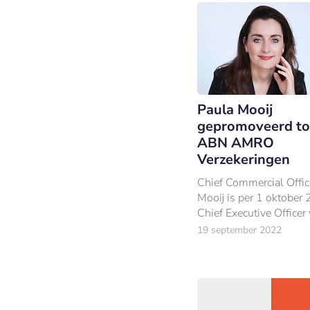
Paula Mooij
gepromoveerd t
ABN AMRO
Verzekeringen
Chief Commercial Offic
Mooij is per 1 oktober
Chief Executive Office
AMRO Verzekeringen (
19 september 2022