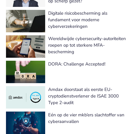
op scherp gezet?
Digitale risicobescherming als
fundament voor moderne
cyberverzekeringen
Wereldwijde cybersecurity-autoriteiten
roepen op tot sterkere MFA-
bescherming
DORA: Challenge Accepted!
Amdax doorstaat als eerste EU-
cryptodienstverlener de ISAE 3000
Type 2-audit
Eén op de vier mkb’ers slachtoffer van
cyberaanvallen