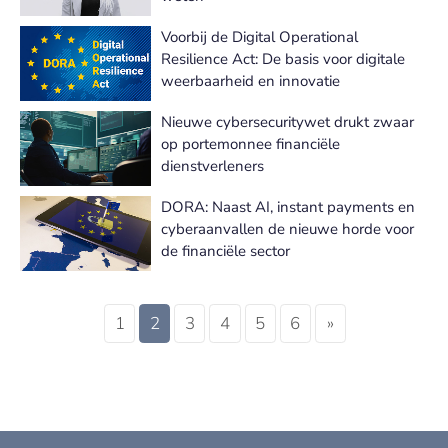
Voorbij de Digital Operational
Resilience Act: De basis voor digitale
weerbaarheid en innovatie
Nieuwe cybersecuritywet drukt zwaar
op portemonnee financiële
dienstverleners
DORA: Naast AI, instant payments en
cyberaanvallen de nieuwe horde voor
de financiële sector
1
2
3
4
5
6
»