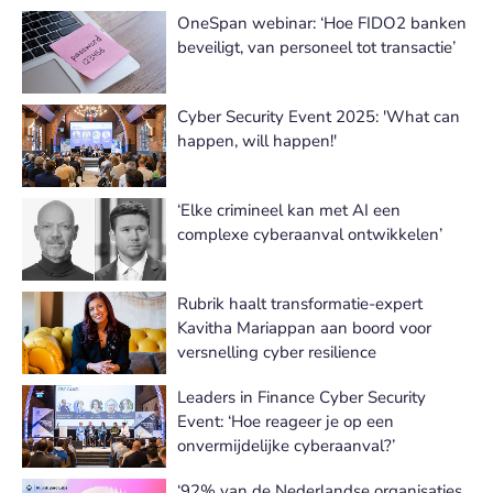
OneSpan webinar: ‘Hoe FIDO2 banken
beveiligt, van personeel tot transactie’
Cyber Security Event 2025: 'What can
happen, will happen!'
‘Elke crimineel kan met AI een
complexe cyberaanval ontwikkelen’
Rubrik haalt transformatie-expert
Kavitha Mariappan aan boord voor
versnelling cyber resilience
Leaders in Finance Cyber Security
Event: ‘Hoe reageer je op een
onvermijdelijke cyberaanval?’
‘92% van de Nederlandse organisaties