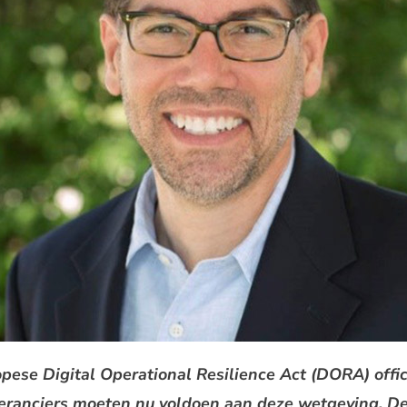
opese Digital Operational Resilience Act (DORA) offic
eranciers moeten nu voldoen aan deze wetgeving. De 