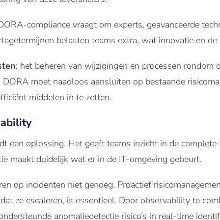
 DORA-compliance vraagt om experts, geavanceerde techn
rtagetermijnen belasten teams extra, wat innovatie en de 
sten
: het beheren van wijzigingen en processen rondom d
van DORA moet naadloos aansluiten op bestaande risico
fficiënt middelen in te zetten.
ability
dt een oplossing. Het geeft teams inzicht in de complete
tie maakt duidelijk wat er in de IT-omgeving gebeurt.
en op incidenten niet genoeg. Proactief risicomanageme
t ze escaleren, is essentieel. Door observability te com
dersteunde anomaliedetectie risico’s in real-time identif