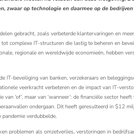
en, zwaar op technologie en daarmee op de bedrijven 
rdelen gebracht, zoals verbeterde klantervaringen en meer 
id tot complexe IT-structuren die lastig te beheren en beve
ationale, regionale en wereldwijde economieën, hebben ver
de IT-beveiliging van banken, verzekeraars en belegging
ationele veerkracht verbeteren en de impact van IT-verst
e van ‘of’, maar van ‘wanneer’: de financiële sector heef
raanvallen ondergaan. Dit heeft geresulteerd in $12 milj
de pandemie verdubbelde.
en problemen als omzetverlies, verstoringen in bedrijfsac