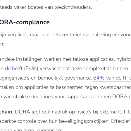
steeds vaker boetes van toezichthouders.
DORA-compliance
n verplicht, maar dat betekent niet dat naleving eenvoud
n:
anciële instellingen werken met talloze applicaties, hybri
n de helft
(54%) verwacht dat deze complexiteit binnen
igingsrisico’s en bemoeilijkt governance.
84% van de IT-l
 maken om applicaties te beschermen tegen kwetsbaarhed
n van strakke deadlines voor rapportages binnen DORA (b
chain
: DORA legt ook nadruk op risico’s bij externe ICT-l
perkte controle over hun beveiligingspraktijken. Effectief 
oring van deze leveranciers.