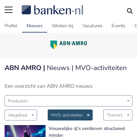
Profiel
Nieuws
Werken bij
Vacatures
Events
C
ABN AMRO |
Nieuws | MVO-activiteiten
Een overzicht van ABN AMRO nieuws:
Producten
Vakgebied
MVO-activiteiten
Thema's
Vrouwelijke dj’s verdienen structureel
minder