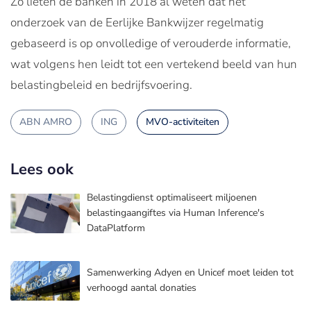
Zo lieten de banken in 2018 al weten dat het
onderzoek van de Eerlijke Bankwijzer regelmatig
gebaseerd is op onvolledige of verouderde informatie,
wat volgens hen leidt tot een vertekend beeld van hun
belastingbeleid en bedrijfsvoering.
ABN AMRO
ING
MVO-activiteiten
Lees ook
Belastingdienst optimaliseert miljoenen
belastingaangiftes via Human Inference's
DataPlatform
Samenwerking Adyen en Unicef moet leiden tot
verhoogd aantal donaties