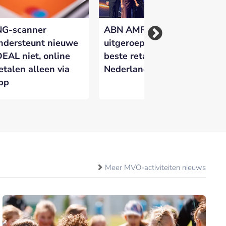
NG-scanner
ABN AMRO
Kw
ndersteunt nieuwe
uitgeroepen tot
Ne
DEAL niet, online
beste retailbank van
ge
etalen alleen via
Nederland
do
pp
fr
Meer MVO-activiteiten nieuws