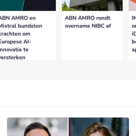
ABN AMRO en
ABN AMRO rondt
I
Mistral bundelen
overname NIBC af
o
krachten om
i
Europese AI-
b
innovatie te
a
versterken