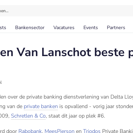
ken…
sts
Bankensector
Vacatures
Events
Partners
 en Van Lanschot beste p
l
den over de private banking dienstverlening van Delta Ll
ing van de
private banken
is opvallend - vorig jaar stonden
2009,
Schretlen & Co
, staat dit jaar op plek #6.
erd door
Rabobank
,
MeesPierson
en
Triodos
Private Banki