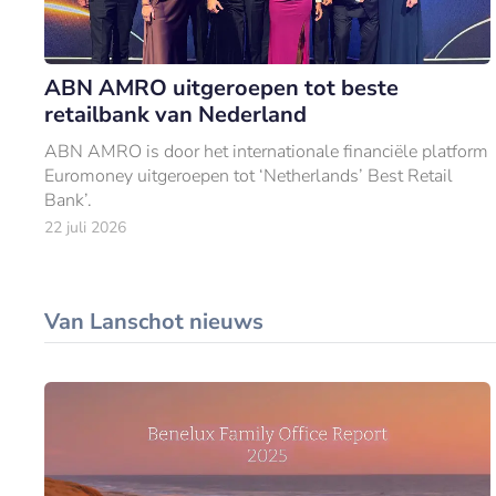
ABN AMRO uitgeroepen tot beste
retailbank van Nederland
ABN AMRO is door het internationale financiële platform
Euromoney uitgeroepen tot ‘Netherlands’ Best Retail
Bank’.
22 juli 2026
Van Lanschot nieuws