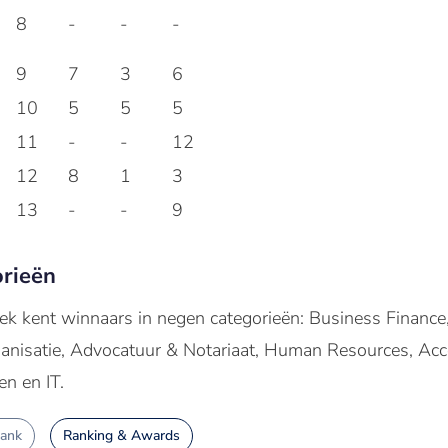
8
-
-
-
9
7
3
6
g
10
5
5
5
11
-
-
12
12
8
1
3
13
-
-
9
rieën
 kent winnaars in negen categorieën: Business Finance, 
nisatie, Advocatuur & Notariaat, Human Resources, Ac
en en IT.
Bank
Ranking & Awards