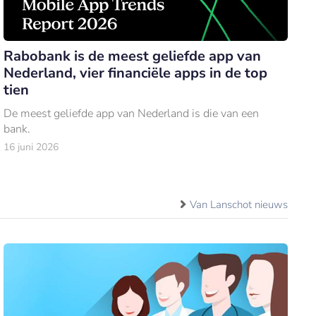
Rabobank is de meest geliefde app van
Nederland, vier financiële apps in de top
tien
De meest geliefde app van Nederland is die van een
bank.
16 juni 2026
Van Lanschot nieuws