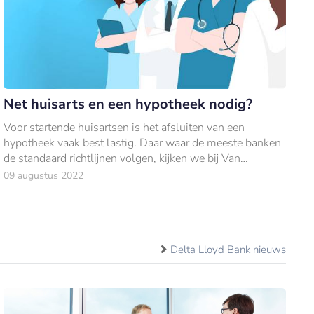
Net huisarts en een hypotheek nodig?
Voor startende huisartsen is het afsluiten van een
hypotheek vaak best lastig. Daar waar de meeste banken
de standaard richtlijnen volgen, kijken we bij Van
Lanschot naar wat er echt mogelijk is.
09 augustus 2022
Delta Lloyd Bank nieuws