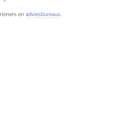
erleners en
adviesbureaus
.