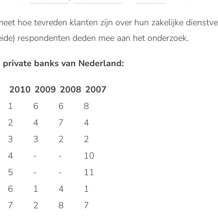
et hoe tevreden klanten zijn over hun zakelijke dienstv
ide) respondenten deden mee aan het onderzoek.
e private banks van Nederland:
2010
2009
2008
2007
1
6
6
8
2
4
7
4
3
3
2
2
4
-
-
10
5
-
-
11
6
1
4
1
7
2
8
7