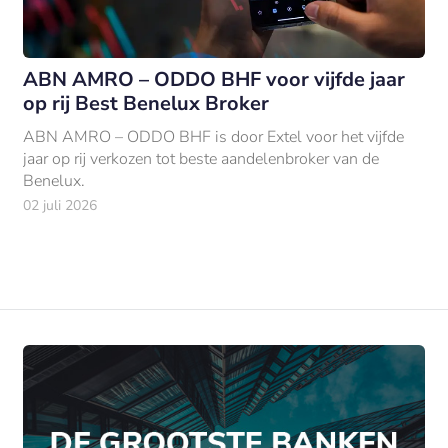
ABN AMRO – ODDO BHF voor vijfde jaar
op rij Best Benelux Broker
ABN AMRO – ODDO BHF is door Extel voor het vijfde
jaar op rij verkozen tot beste aandelenbroker van de
Benelux.
02 juli 2026