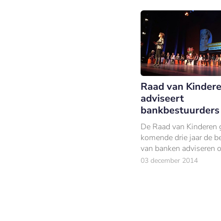
Raad van Kinder
adviseert
bankbestuurders
De Raad van Kinderen 
komende drie jaar de b
van banken adviseren o
toekomstgericht bankie
03 december 2014