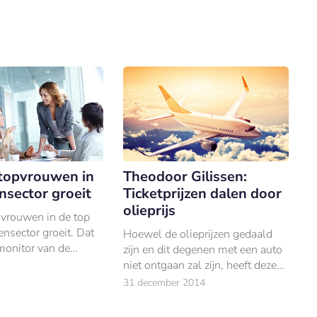
topvrouwen in
Theodoor Gilissen:
nsector groeit
Ticketprijzen dalen door
olieprijs
 vrouwen in de top
nsector groeit. Dat
Hoewel de olieprijzen gedaald
 monitor van de
zijn en dit degenen met een auto
lent naar de Top.
niet ontgaan zal zijn, heeft deze
daling niet direct invloed op de
31 december 2014
prijzen van vliegtickets.