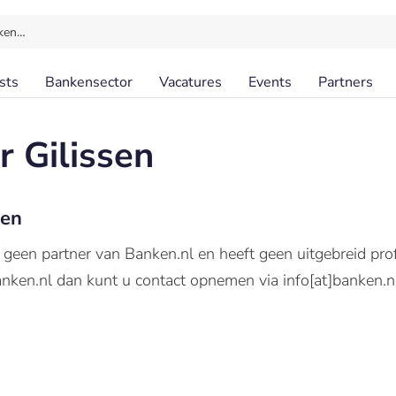
ken…
sts
Bankensector
Vacatures
Events
Partners
 Gilissen
sen
 geen partner van Banken.nl en heeft geen uitgebreid prof
ken.nl dan kunt u contact opnemen via info[at]banken.nl