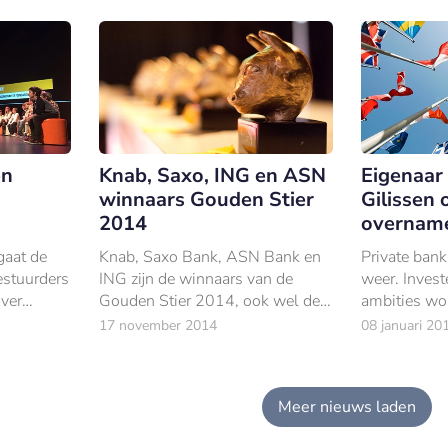
en
Knab, Saxo, ING en ASN
Eigenaar
winnaars Gouden Stier
Gilissen 
2014
overname
gaat de
Knab, Saxo Bank, ASN Bank en
Private bank
estuurders
ING zijn de winnaars van de
weer. Invest
ver
Gouden Stier 2014, ook wel de
ambities wo
ren.
Oscars van de beleggingswereld
uitgesproke
17 november 2014
08 januari 20
genoemd.
maar zeker lij
Meer nieuws laden