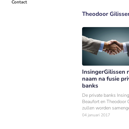
Contact
Theodoor Gilisse
InsingerGilissen
naam na fusie pri
banks
De private banks Insing
Beaufort en Theodoor 
zullen worden sameng
tot de fusiebank
04 januari 2017
InsingerGilissen.