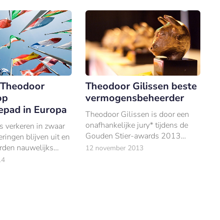
 Theodoor
Theodoor Gilissen beste
op
vermogensbeheerder
pad in Europa
Theodoor Gilissen is door een
onafhankelijke jury* tijdens de
s verkeren in zwaar
Gouden Stier-awards 2013
eringen blijven uit en
verkozen tot beste
rden nauwelijks
12 november 2013
vermogensbeheerder.
n. Maar langzaam
14
kt het tij te keren.