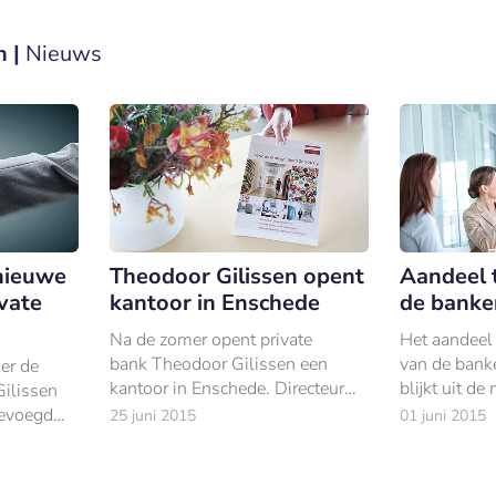
n |
Nieuws
 nieuwe
Theodoor Gilissen opent
Aandeel 
vate
kantoor in Enschede
de banke
Na de zomer opent private
Het aandeel
bank Theodoor Gilissen een
van de banke
er de
kantoor in Enschede. Directeur
blijkt uit de
Gilissen
van het kantoor in Enschede
Stichting Ta
evoegd
25 juni 2015
01 juni 2015
wordt Matthijs Lambeek, ex-
directeur beleggen bij ABN Amro
MeesPierson.