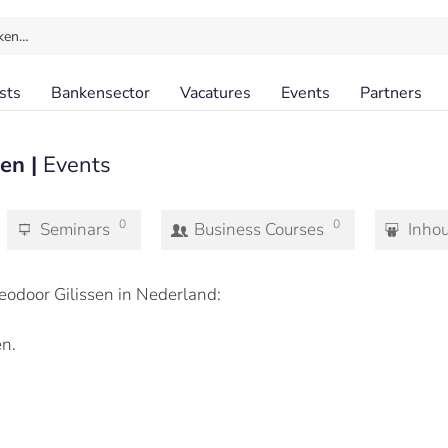
ken…
sts
Bankensector
Vacatures
Events
Partners
en |
Events
0
0
Seminars
Business Courses
Inho
odoor Gilissen in Nederland:
n.