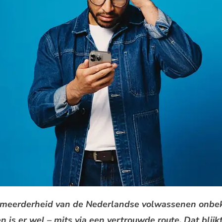
de meerderheid van de Nederlandse volwassenen onbek
 is er wel – mits via een vertrouwde route. Dat blijk