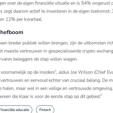
n over de eigen financiële situatie en is 54% ongerust over
s zegt daarom actief te investeren in de eigen toekomst:
 en 12% per kwartaal.
s hefboom
r een breder publiek willen brengen, zijn de uitkomsten ri
et meeste vertrouwen in gespecialiseerde crypto-exchange
rvaren beleggers de stap willen wagen.
h voornamelijk op de insiders”, aldus Joe Wilson (Chief Ev
n vertrouwen en eenvoud echter van cruciaal belang. De 
e halen, maar wel in een veilige en vertrouwde omgeving
reen die klaar is voor de eerste stap op dit gebied.”
Financiële educatie
Fintech