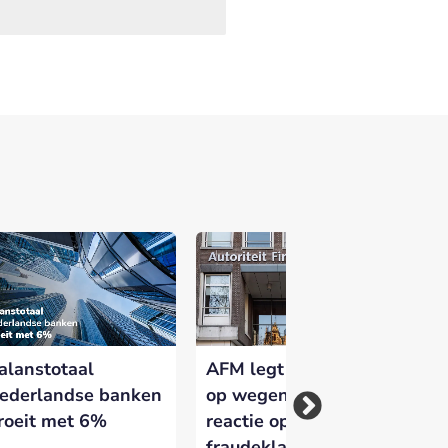
 versterken en zichtbaar te maken op
alanstotaal
AFM legt bunq boete
Bu
ederlandse banken
op wegens te late
Me
roeit met 6%
reactie op
ba
fraudeklachten