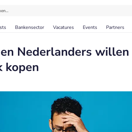
ken…
sts
Bankensector
Vacatures
Events
Partners
ien Nederlanders willen 
k kopen