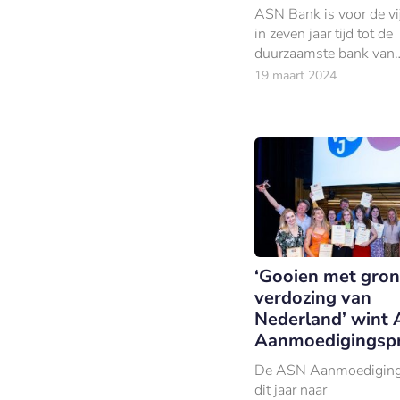
ASN Bank is voor de vi
in zeven jaar tijd tot de
duurzaamste bank van
Nederland bestempeld. 
19 maart 2024
uit de Sustainable Bran
‘Gooien met gron
verdozing van
Nederland’ wint
Aanmoedigingspr
De ASN Aanmoedigings
dit jaar naar