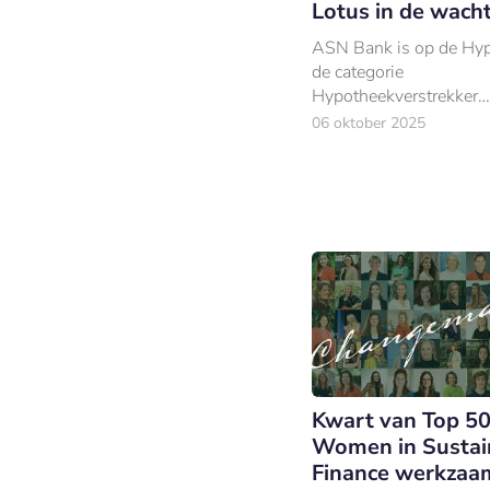
Lotus in de wach
ASN Bank is op de Hy
de categorie
Hypotheekverstrekker
Middelgroot bekroond 
06 oktober 2025
Groene Lotus.
Kwart van Top 5
Women in Sustai
Finance werkzaa