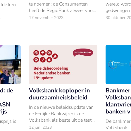
te noemen; de Consumenten
wereld wordt
jfde keer
heeft de RegioBank alweer voor
gedwongen 
de zevende keer uitgeroepen tot
de hectiek.
17 november 2023
30 oktober 2
de beste bank van Nederland.
hierdoor ste
Dat blijkt
hun flexibili
d Index.
innovatiecapa
d: de
Volksbank koploper in
Bankmer
duurzaamheidsbeleid
Volksban
 ASN
klantvrie
In de nieuwe beleidsupdate van
ijs
banken v
de Eerlijke Bankwijzer is de
Volksbank als beste uit de test
prijs is
De bankmer
gekomen.
12 juni 2023
Volksbank -