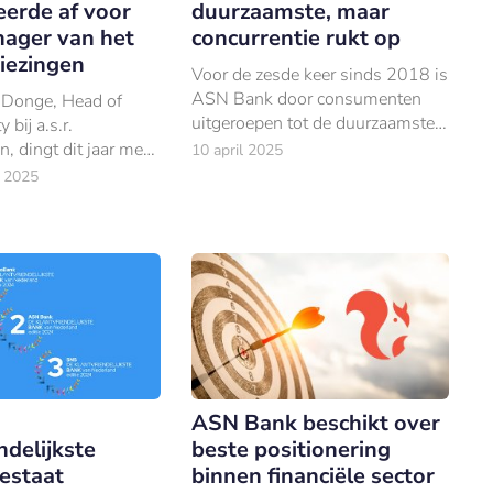
erde af voor
duurzaamste, maar
ager van het
concurrentie rukt op
iezingen
Voor de zesde keer sinds 2018 is
ASN Bank door consumenten
 Donge, Head of
uitgeroepen tot de duurzaamste
 bij a.s.r.
bank van Nederland.
n, dingt dit jaar mee
10 april 2025
titel ‘MVO Manager
 2025
.
ASN Bank beschikt over
ndelijkste
beste positionering
estaat
binnen financiële sector