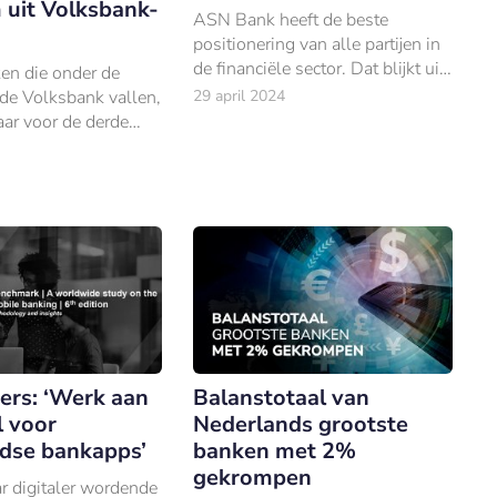
uit Volksbank-
ASN Bank heeft de beste
positionering van alle partijen in
de financiële sector. Dat blijkt uit
en die onder de
het onderzoek ‘Uitblinkers
de Volksbank vallen,
29 april 2024
Financiële Sector’ van
aar voor de derde
Multiscope onder bijna 5.000
e top drie
Nederlanders.
lijkste banken van
ers: ‘Werk aan
Balanstotaal van
l voor
Nederlands grootste
dse bankapps’
banken met 2%
gekrompen
r digitaler wordende