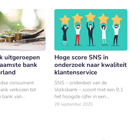
Nederland.
 uitgeroepen
Hoge score SNS in
zaamste bank
onderzoek naar kwaliteit
rland
klantenservice
ndse consument
SNS – onderdeel van de
ank verkozen tot
Volksbank – scoort met een 9,1
 bank van
het hoogste cijfer in een
In 2018 en 2019
onderzoek naar de kwaliteit van
29 september 2020
N ook al op de
de klantenservice van in
binnen de
Nederland actieve banken.
r.