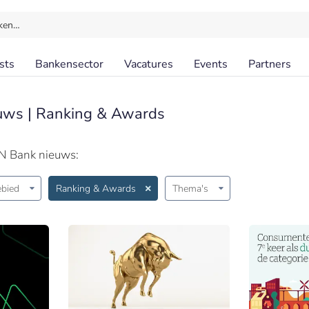
ken…
sts
Bankensector
Vacatures
Events
Partners
uws | Ranking & Awards
N Bank nieuws:
bied
Ranking & Awards
Thema's